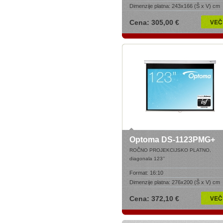
Dimenzije platna:
243x166 (Š x V) cm
Cena: 305,00 €
Optoma DS-1123PMG+
ROČNO PROJEKCIJSKO PLATNO,
diagonala 123’
’
Format:
16:10
Dimenzije platna:
276x200 (Š x V) cm
Cena: 372,10 €