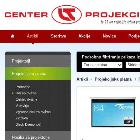
Artikli
Storitve
Akcije
Novice
Podje
Podrobno filtriranje prikaza i
Projektorji
Projekcijska platna
Artikli
Projekcijska platna
Prenosna
Ročno dvižna
Elektro dvižna
V okvirju
Vgradna elektro dvižna
Zložljiva
Black Diamond®
Nosilci za projektorje