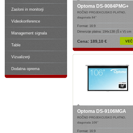
Optoma DS-9084PMG+
Zasloni in monitorji
ROČNO PROJEKCIJSKO PLATNO,
diagonala 84’
’
Videokonference
Format:
16:9
Dimenzije platna:
194x138 (Š x V) cm
Management signala
Cena: 189,10 €
Table
Vizualizerji
Dodatna oprema
Optoma DS-9106MGA
ROČNO PROJEKCIJSKO PLATNO,
diagonala 106’
’
Format:
16:9