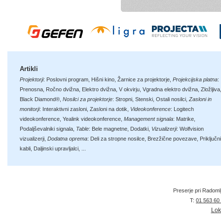
Artikli
Projektorji
:
Poslovni program
,
Hišni kino
,
Žarnice za projektorje
,
Projekcijska platna
:
Prenosna
,
Ročno dvižna
,
Elektro dvižna
,
V okvirju
,
Vgradna elektro dvižna
,
Zložljiva
Black Diamond®
,
Nosilci za projektorje
:
Stropni
,
Stenski
,
Ostali nosilci
,
Zasloni in
monitorji
:
Interaktivni zasloni
,
Zasloni na dotik
,
Videokonference
:
Logitech
videokonference
,
Yealink videokonference
,
Management signala
:
Matrike
,
Podaljševalniki signala
,
Table
:
Bele magnetne
,
Dodatki
,
Vizualizerji
:
Wolfvision
vizualizerji
,
Dodatna oprema
:
Deli za stropne nosilce
,
Brezžične povezave
,
Priključni
kabli
,
Daljinski upravljalci
, ...
Preserje pri Radoml
T:
01 563 60
Lok