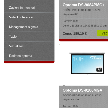
Optoma DS-9084PMG+
Zasloni in monitorji
ROČNO PROJEKCIJSKO PLATNO,
diagonala 84’
’
Videokonference
Format:
16:9
Dimenzije platna:
194x138 (Š x V) cm
Management signala
Cena: 189,10 €
Table
Vizualizerji
Dodatna oprema
Optoma DS-9106MGA
ROČNO PROJEKCIJSKO PLATNO,
diagonala 106’
’
Format:
16:9