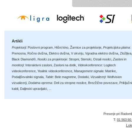
Artikli
Projektorji
:
Poslovni program
,
Hišni kino
,
Žarnice za projektorje
,
Projekcijska platna
:
Prenosna
,
Ročno dvižna
,
Elektro dvižna
,
V okvirju
,
Vgradna elektro dvižna
,
Zložljiva
Black Diamond®
,
Nosilci za projektorje
:
Stropni
,
Stenski
,
Ostali nosilci
,
Zasloni in
monitorji
:
Interaktivni zasloni
,
Zasloni na dotik
,
Videokonference
:
Logitech
videokonference
,
Yealink videokonference
,
Management signala
:
Matrike
,
Podaljševalniki signala
,
Table
:
Bele magnetne
,
Dodatki
,
Vizualizerji
:
Wolfvision
vizualizerji
,
Dodatna oprema
:
Deli za stropne nosilce
,
Brezžične povezave
,
Priključni
kabli
,
Daljinski upravljalci
, ...
Preserje pri Radoml
T:
01 563 60
Lok