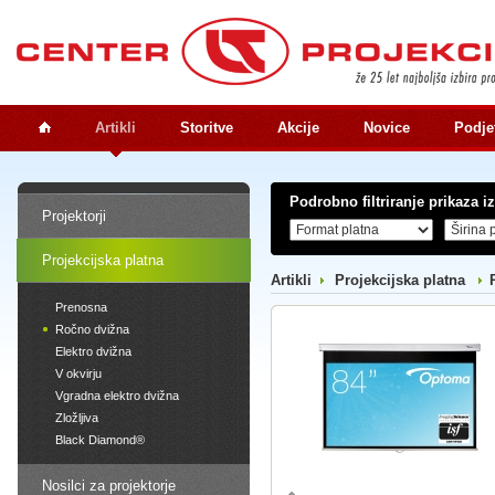
Artikli
Storitve
Akcije
Novice
Podje
Podrobno filtriranje prikaza i
Projektorji
Projekcijska platna
Artikli
Projekcijska platna
Prenosna
Ročno dvižna
Elektro dvižna
V okvirju
Vgradna elektro dvižna
Zložljiva
Black Diamond®
Nosilci za projektorje