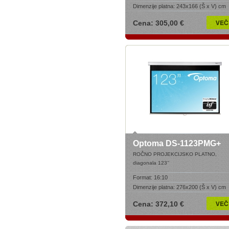
Dimenzije platna:
243x166 (Š x V) cm
Cena: 305,00 €
Optoma DS-1123PMG+
ROČNO PROJEKCIJSKO PLATNO,
diagonala 123’
’
Format:
16:10
Dimenzije platna:
276x200 (Š x V) cm
Cena: 372,10 €