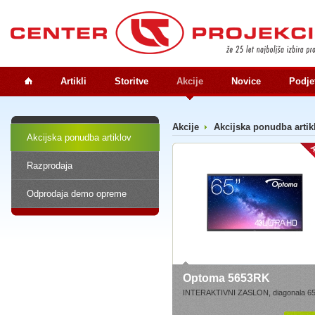
Artikli
Storitve
Akcije
Novice
Podje
Akcije
Akcijska ponudba artik
Akcijska ponudba artiklov
Razprodaja
Odprodaja demo opreme
Optoma 5653RK
INTERAKTIVNI ZASLON, diagonala 65