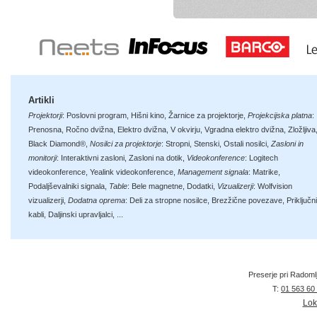
Artikli
Projektorji
:
Poslovni program
,
Hišni kino
,
Žarnice za projektorje
,
Projekcijska platna
:
Prenosna
,
Ročno dvižna
,
Elektro dvižna
,
V okvirju
,
Vgradna elektro dvižna
,
Zložljiva
Black Diamond®
,
Nosilci za projektorje
:
Stropni
,
Stenski
,
Ostali nosilci
,
Zasloni in
monitorji
:
Interaktivni zasloni
,
Zasloni na dotik
,
Videokonference
:
Logitech
videokonference
,
Yealink videokonference
,
Management signala
:
Matrike
,
Podaljševalniki signala
,
Table
:
Bele magnetne
,
Dodatki
,
Vizualizerji
:
Wolfvision
vizualizerji
,
Dodatna oprema
:
Deli za stropne nosilce
,
Brezžične povezave
,
Priključni
kabli
,
Daljinski upravljalci
, ...
Preserje pri Radoml
T:
01 563 60
Lok