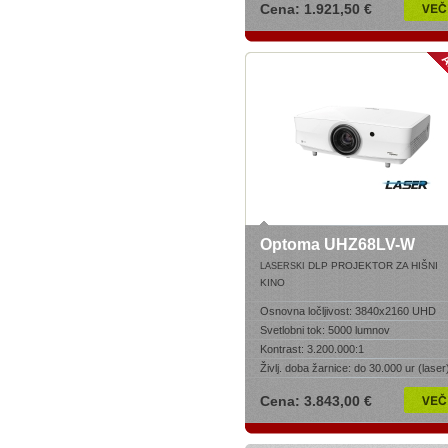
Cena: 1.921,50 €
Optoma UHZ68LV-W
DLP PROJEKTOR ZA HIŠNI
LASERSKI
KINO
Osnovna ločljivost:
3840x2160 UHD
Svetlobni tok:
5000 lumnov
Kontrast:
3.200.000:1
Življ. doba žarnice:
do 30.000 ur (laser
Cena: 3.843,00 €