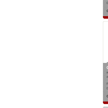
D
d
F
D