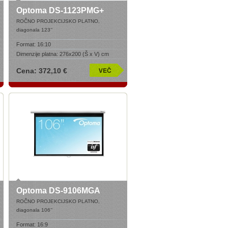
Optoma DS-1123PMG+
ROČNO PROJEKCIJSKO PLATNO,
diagonala 123’
’
Format:
16:10
Dimenzije platna:
276x200 (Š x V) cm
Cena: 372,10 €
Optoma DS-9106MGA
ROČNO PROJEKCIJSKO PLATNO,
diagonala 106’
’
Format:
16:9