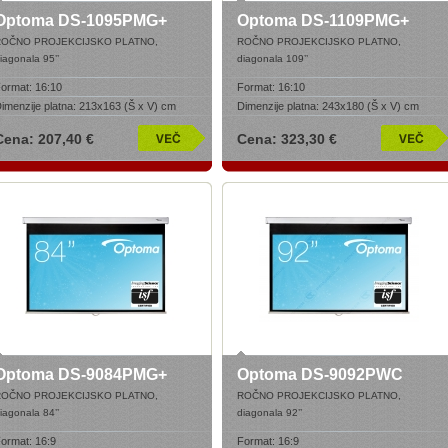
Optoma DS-1095PMG+
Optoma DS-1109PMG+
ROČNO PROJEKCIJSKO PLATNO,
ROČNO PROJEKCIJSKO PLATNO,
iagonala 95’
’
diagonala 109’
’
ormat:
16:10
Format:
16:10
imenzije platna:
213x163 (Š x V) cm
Dimenzije platna:
243x180 (Š x V) cm
Cena: 207,40 €
Cena: 323,30 €
Optoma DS-9084PMG+
Optoma DS-9092PWC
ROČNO PROJEKCIJSKO PLATNO,
ROČNO PROJEKCIJSKO PLATNO,
iagonala 84’
’
diagonala 92’
’
ormat:
16:9
Format:
16:9