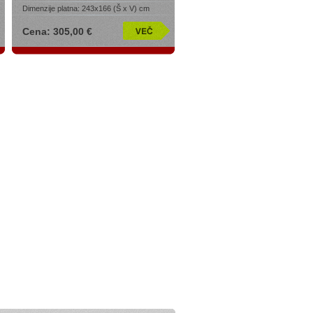
Dimenzije platna:
243x166 (Š x V) cm
Cena: 305,00 €