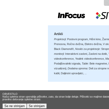
Artikli
Projektorji
:
Poslovni program
,
Hišni kino
,
Žarni
Prenosna
,
Ročno dvižna
,
Elektro dvižna
,
V okv
Black Diamond®
,
Nosilci za projektorje
:
Stropn
monitorji
:
Interaktivni zasloni
,
Zasloni na dotik
,
videokonference
,
Yealink videokonference
,
Ma
Podaljševalniki signala
,
Table
:
Bele magnetne
,
vizualizerji
,
Dodatna oprema
:
Deli za stropne n
kabli
,
Daljinski upravljalci
, ...
OBVESTILO
Naša spletna stran uporablja piškotke, zato, da stran bolje deluje. Piškotki so majhne dat
pravilno delovanje spletne strani.