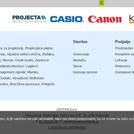
1
Storitve
Podjetje
ce za projektorje
,
Projekcijska platna
:
Predstavitev
irju
,
Vgradna elektro dvižna
,
Zložljiva
,
Svetovanje
Kontaktne o
i
,
Stenski
,
Ostali nosilci
,
Zasloni in
Montaža
Lokacija
Videokonference
:
Logitech
Servis
Reference
nagement signala
:
Matrike
,
Izposoja opreme
Zastopane b
Dodatki
,
Vizualizerji
:
Wolfvision
osilce
,
Brezžične povezave
,
Priključni
LESTRA d.o.o.
Preserje pri Radomljah, Vaška pot 17C, SI-1235 Radomlje
oteke, ki jih naložimo na vaš računalnik, tako vas lahko prepoznamo, ko se vrnete na našo st
T:
01 563 60 60
, E:
info@centerprojekcije.si
Lokacija na zemljevidu