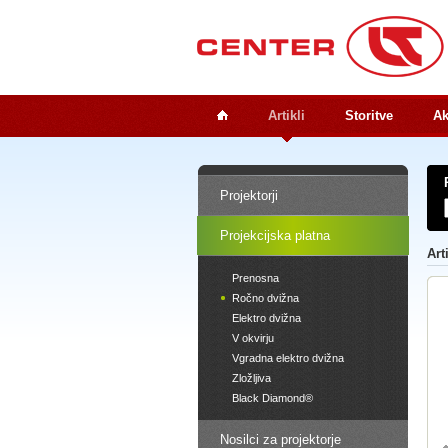
Artikli
Storitve
Ak
Projektorji
Projekcijska platna
Art
Prenosna
Ročno dvižna
Elektro dvižna
V okvirju
Vgradna elektro dvižna
Zložljiva
Black Diamond®
Nosilci za projektorje