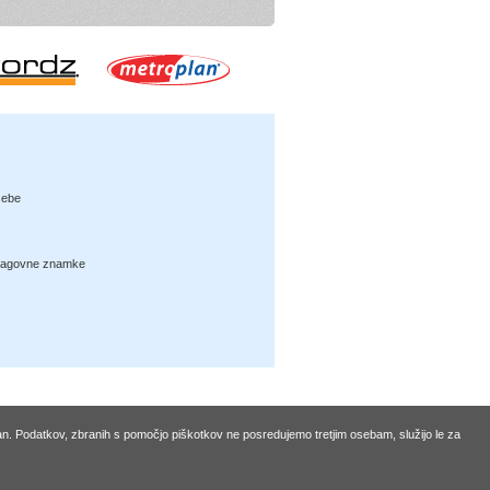
sebe
lagovne znamke
ran. Podatkov, zbranih s pomočjo piškotkov ne posredujemo tretjim osebam, služijo le za