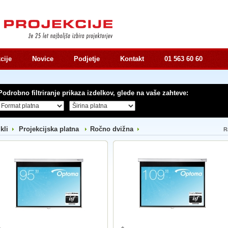
cije
Novice
Podjetje
Kontakt
01 563 60 60
Podrobno filtriranje prikaza izdelkov, glede na vaše zahteve:
ikli
Projekcijska platna
Ročno dvižna
R