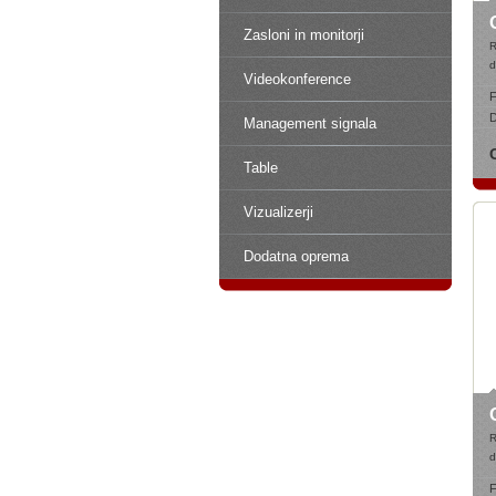
Zasloni in monitorji
d
Videokonference
F
D
Management signala
Table
Vizualizerji
Dodatna oprema
d
F