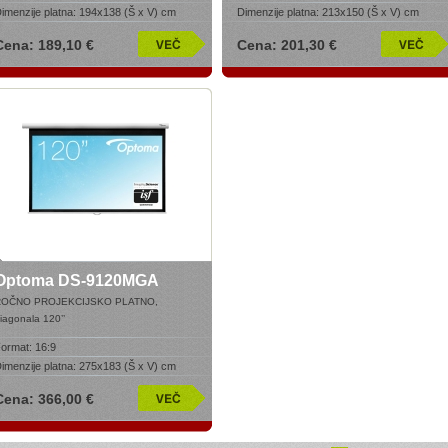
imenzije platna:
194x138 (Š x V) cm
Dimenzije platna:
213x150 (Š x V) cm
Cena: 189,10 €
Cena: 201,30 €
Optoma DS-9120MGA
ROČNO PROJEKCIJSKO PLATNO,
iagonala 120’
’
ormat:
16:9
imenzije platna:
275x183 (Š x V) cm
Cena: 366,00 €