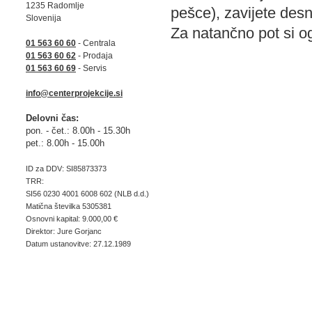
1235 Radomlje
pešce), zavijete desn
Slovenija
Za natančno pot si og
01 563 60 60
- Centrala
01 563 60 62
- Prodaja
01 563 60 69
- Servis
info@centerprojekcije.si
Delovni čas:
pon. - čet.: 8.00h - 15.30h
pet.: 8.00h - 15.00h
ID za DDV: SI85873373
TRR:
SI56 0230 4001 6008 602 (NLB d.d.)
Matična številka 5305381
Osnovni kapital: 9.000,00 €
Direktor: Jure Gorjanc
Datum ustanovitve: 27.12.1989