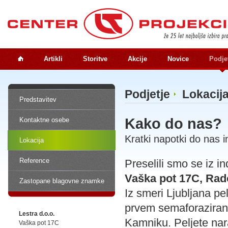
Artikli
Storitve
Akcije
Novice
Podje
Podjetje
Lokacij
Predstavitev
Kako do nas?
Kontaktne osebe
Kratki napotki do nas i
Lokacija
Reference
Preselili smo se iz i
Vaška pot 17C, Rad
Zastopane blagovne znamke
Iz smeri Ljubljana p
prvem semaforazirane
Lestra d.o.o.
Kamniku. Peljete nar
Vaška pot 17C