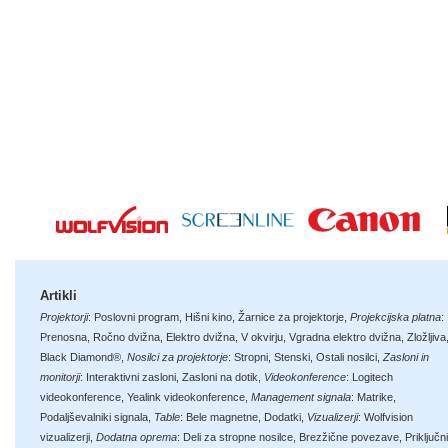
Artikli
Projektorji
:
Poslovni program
,
Hišni kino
,
Žarnice za projektorje
,
Projekcijska platna
:
Prenosna
,
Ročno dvižna
,
Elektro dvižna
,
V okvirju
,
Vgradna elektro dvižna
,
Zložljiva
Black Diamond®
,
Nosilci za projektorje
:
Stropni
,
Stenski
,
Ostali nosilci
,
Zasloni in
monitorji
:
Interaktivni zasloni
,
Zasloni na dotik
,
Videokonference
:
Logitech
videokonference
,
Yealink videokonference
,
Management signala
:
Matrike
,
Podaljševalniki signala
,
Table
:
Bele magnetne
,
Dodatki
,
Vizualizerji
:
Wolfvision
vizualizerji
,
Dodatna oprema
:
Deli za stropne nosilce
,
Brezžične povezave
,
Priključni