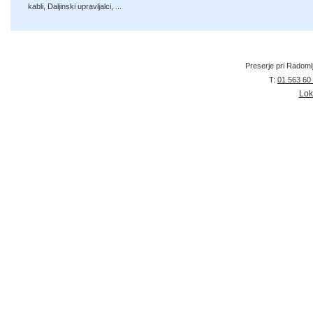
kabli
,
Daljinski upravljalci
, ...
Preserje pri Radoml
T:
01 563 60
Lok