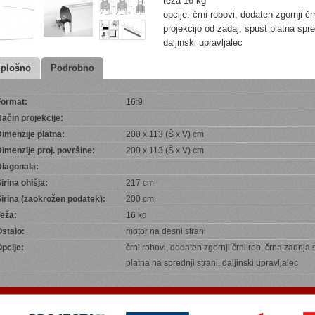
teža 16 kg
opcije: črni robovi, dodaten zgornji čr
projekcijo od zadaj, spust platna spr
daljinski upravljalec
plošno
Podrobno
Format:
16:9
ačin projekcije:
imenzije platna:
200 x 113 (Š x V) cm
imenzije proj. površine:
200 x 113 (Š x V) cm
Diagonala:
irina ohišja:
217 cm
irina (zaokrožen podatek):
200 cm
eža:
16 kg
stalo:
motor na desni strani
pcije:
črni robovi, dodaten zgornji črni rob, črna zadnja 
platna na sprednji strani, daljinski upravljalec