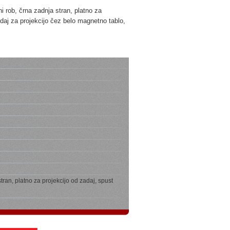
ni rob, črna zadnja stran, platno za
edaj za projekcijo čez belo magnetno tablo,
stran, platno za projekcijo od zadaj, spust