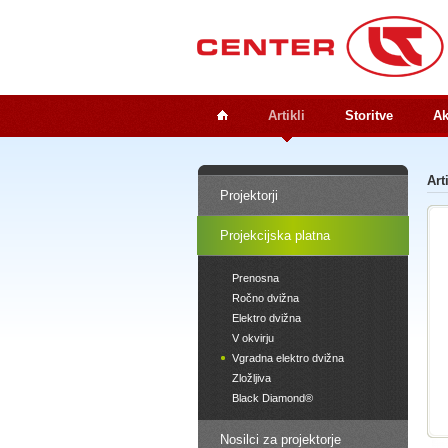
Artikli
Storitve
Ak
Art
Projektorji
Projekcijska platna
Prenosna
Ročno dvižna
Elektro dvižna
V okvirju
Vgradna elektro dvižna
Zložljiva
Black Diamond®
Nosilci za projektorje