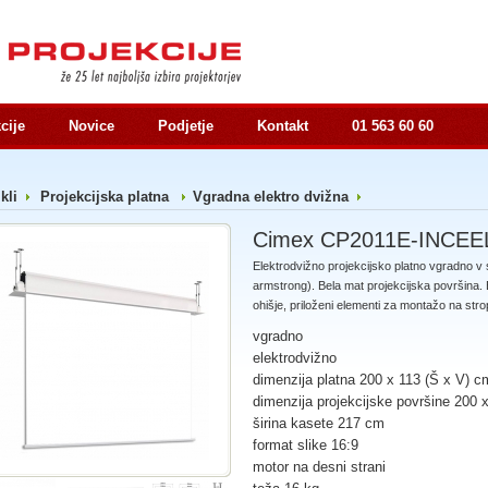
cije
Novice
Podjetje
Kontakt
01 563 60 60
ikli
Projekcijska platna
Vgradna elektro dvižna
Cimex CP2011E-INCEE
Elektrodvižno projekcijsko platno vgradno v 
armstrong). Bela mat projekcijska površina. 
ohišje, priloženi elementi za montažo na stro
vgradno
elektrodvižno
dimenzija platna 200 x 113 (Š x V) c
dimenzija projekcijske površine 200 
širina kasete 217 cm
format slike 16:9
motor na desni strani