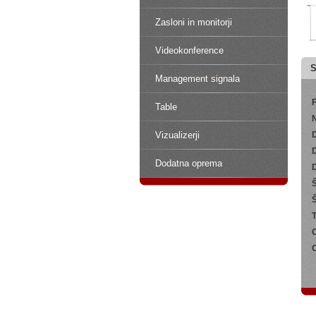
Zasloni in monitorji
Videokonference
S
Management signala
Table
N
Vizualizerji
D
D
Dodatna oprema
Š
Š
T
O
O