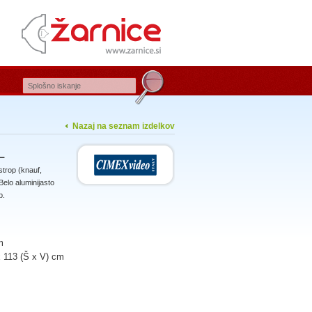
Nazaj na seznam izdelkov
L
strop (knauf,
Belo aluminijasto
p.
m
x 113 (Š x V) cm