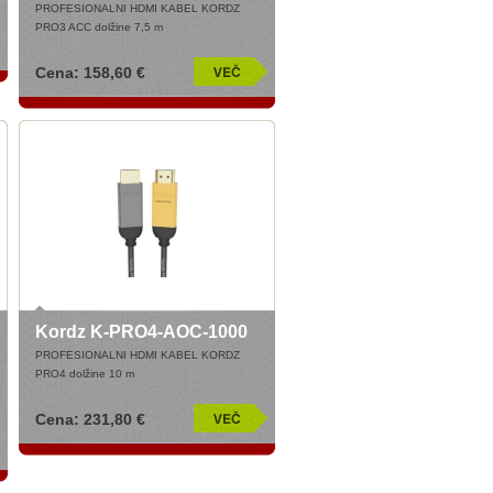
PROFESIONALNI HDMI KABEL KORDZ
PRO3 ACC dolžine 7,5 m
Cena: 158,60 €
Kordz K-PRO4-AOC-1000
PROFESIONALNI HDMI KABEL KORDZ
PRO4 dolžine 10 m
Cena: 231,80 €