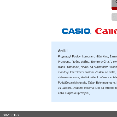
Artikli
Projektorji
:
Poslovni program
,
Hišni kino
,
Žarni
Prenosna
,
Ročno dvižna
,
Elektro dvižna
,
V okv
Black Diamond®
,
Nosilci za projektorje
:
Stropn
monitorji
:
Interaktivni zasloni
,
Zasloni na dotik
,
videokonference
,
Yealink videokonference
,
Ma
Podaljševalniki signala
,
Table
:
Bele magnetne
,
vizualizerji
,
Dodatna oprema
:
Deli za stropne n
kabli
,
Daljinski upravljalci
, ...
OBVESTILO