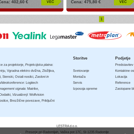
Cena: 402,60 €
Cena: 475,80 €
1
Storitve
Podjetje
ce za projektorje
,
Projekcijska platna
:
Predstavitev
irju
,
Vgradna elektro dvižna
,
Zložljiva
,
Svetovanje
Kontaktne o
i
,
Stenski
,
Ostali nosilci
,
Zasloni in
Montaža
Lokacija
Videokonference
:
Logitech
Servis
Reference
nagement signala
:
Matrike
,
Izposoja opreme
Zastopane b
Dodatki
,
Vizualizerji
:
Wolfvision
osilce
,
Brezžične povezave
,
Priključni
LESTRA d.o.o.
Preserje pri Radomljah, Vaška pot 17C, SI-1235 Radomlje