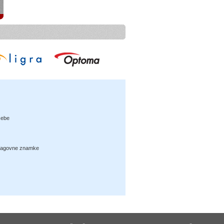
sebe
lagovne znamke