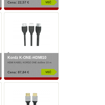
Cena: 22,57 €
Kordz K-ONE-HDMI10
HDMI KABEL KORDZ ONE dolžine 10 m
Cena: 87,84 €