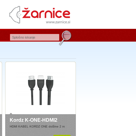
Kordz K-ONE-HDMI2
HDMI KABEL KORDZ ONE dolžine 2 m