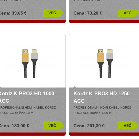
RO3 dolžine 3 m
PRO3 dolžine 5 m
Cena: 39,65 €
Cena: 73,20 €
Kordz K-PRO3-HD-1000-
Kordz K-PRO3-HD-1250-
ACC
ACC
PROFESIONALNI HDMI KABEL KORDZ
PROFESIONALNI HDMI KABEL KORDZ
RO3 ACC dolžine 10 m
PRO3 ACC dolžine 12,5 m
Cena: 183,00 €
Cena: 201,30 €