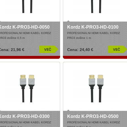
Kordz K-PRO3-HD-0050
Kordz K-PRO3-HD-0100
PROFESIONALNI HDMI KABEL KORDZ
PROFESIONALNI HDMI KABEL KORDZ
RO3 dolžine 0,5 m
PRO3 dolžine 1 m
Cena: 21,96 €
Cena: 24,40 €
Kordz K-PRO3-HD-0300
Kordz K-PRO3-HD-0500
PROFESIONALNI HDMI KABEL KORDZ
PROFESIONALNI HDMI KABEL KORDZ