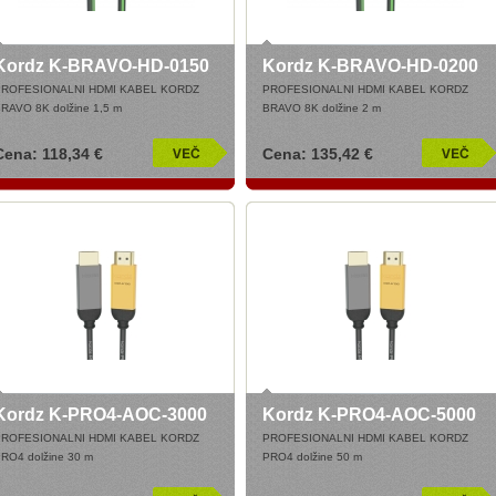
Kordz K-BRAVO-HD-0150
Kordz K-BRAVO-HD-0200
PROFESIONALNI HDMI KABEL KORDZ
PROFESIONALNI HDMI KABEL KORDZ
RAVO 8K dolžine 1,5 m
BRAVO 8K dolžine 2 m
Cena: 118,34 €
Cena: 135,42 €
Kordz K-PRO4-AOC-3000
Kordz K-PRO4-AOC-5000
PROFESIONALNI HDMI KABEL KORDZ
PROFESIONALNI HDMI KABEL KORDZ
RO4 dolžine 30 m
PRO4 dolžine 50 m