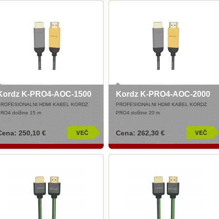
Kordz K-PRO4-AOC-1500
Kordz K-PRO4-AOC-2000
PROFESIONALNI HDMI KABEL KORDZ
PROFESIONALNI HDMI KABEL KORDZ
RO4 dolžine 15 m
PRO4 dolžine 20 m
Cena: 250,10 €
Cena: 262,30 €