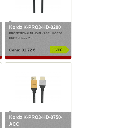
Kordz K-PRO3-HD-0200
PROFESIONALNI HDMI KABEL KORDZ
PRO3 dolžine 2 m
Cena: 31,72 €
Kordz K-PRO3-HD-0750-
ACC