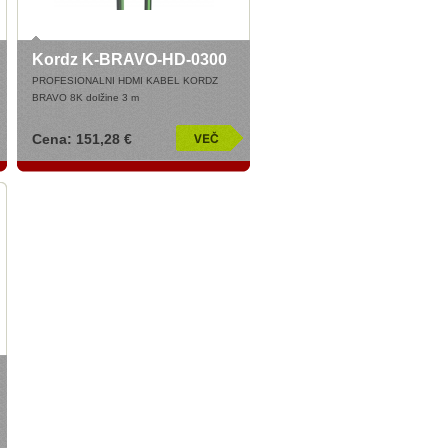
Kordz K-BRAVO-HD-0300
PROFESIONALNI HDMI KABEL KORDZ
BRAVO 8K dolžine 3 m
Cena: 151,28 €