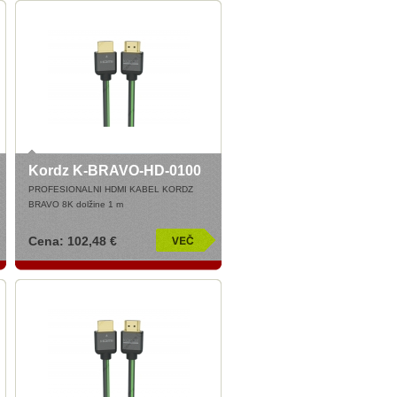
Kordz K-BRAVO-HD-0100
PROFESIONALNI HDMI KABEL KORDZ
BRAVO 8K dolžine 1 m
Cena: 102,48 €