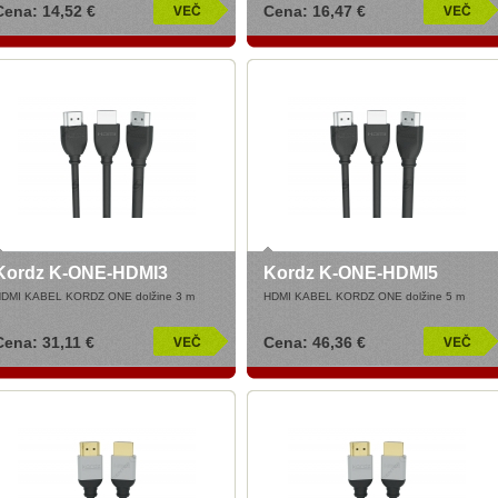
Cena: 14,52 €
Cena: 16,47 €
Kordz K-ONE-HDMI3
Kordz K-ONE-HDMI5
DMI KABEL KORDZ ONE dolžine 3 m
HDMI KABEL KORDZ ONE dolžine 5 m
Cena: 31,11 €
Cena: 46,36 €