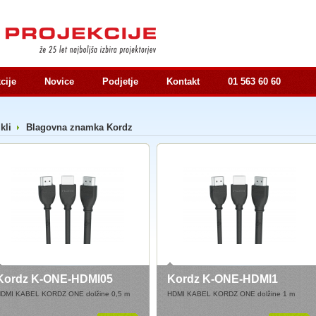
cije
Novice
Podjetje
Kontakt
01 563 60 60
ikli
Blagovna znamka Kordz
Kordz K-ONE-HDMI05
Kordz K-ONE-HDMI1
DMI KABEL KORDZ ONE dolžine 0,5 m
HDMI KABEL KORDZ ONE dolžine 1 m