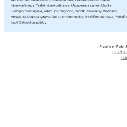
videokonference
,
Yealink videokonference
,
Management signala
:
Matrike
,
Podaljševalniki signala
,
Table
:
Bele magnetne
,
Dodatki
,
Vizualizerji
:
Wolfvision
vizualizerji
,
Dodatna oprema
:
Deli za stropne nosilce
,
Brezžične povezave
,
Priključni
kabli
,
Daljinski upravljalci
, ...
Preserje pri Radoml
T:
01 563 60
Lok