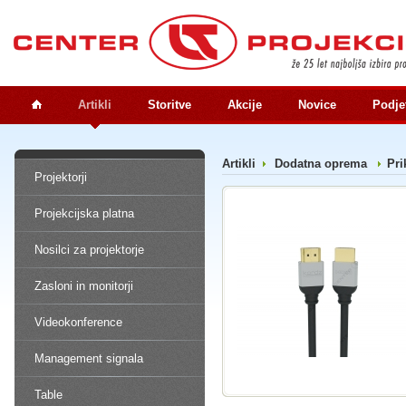
Artikli
Storitve
Akcije
Novice
Podje
Artikli
Dodatna oprema
Pri
Projektorji
Projekcijska platna
Nosilci za projektorje
Zasloni in monitorji
Videokonference
Management signala
Table