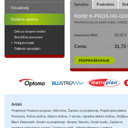
Splošno
Podrobno
Do
Vizualizerji
Kordz K-PRO3-HD-020
Dodatna oprema
PROFESIONALNI HDMI KABEL KORDZ P
Deli za stropne nosilce
26,00 €
Cena brez DDV:
Brezžične povezave
Priključni kabli
Cena:
31,72 
Daljinski upravljalci
Artikli
Projektorji
:
Poslovni program
,
Hišni kino
,
Žarnice za projektorje
,
Projekcijska platna
:
Prenosna
,
Ročno dvižna
,
Elektro dvižna
,
V okvirju
,
Vgradna elektro dvižna
,
Zložljiva
Black Diamond®
,
Nosilci za projektorje
:
Stropni
,
Stenski
,
Ostali nosilci
,
Zasloni in
monitorji
:
Interaktivni zasloni
,
Zasloni na dotik
,
Videokonference
:
Logitech