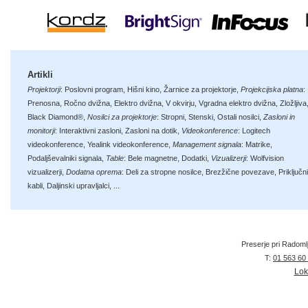
Artikli
Projektorji
:
Poslovni program
,
Hišni kino
,
Žarnice za projektorje
,
Projekcijska platna
:
Prenosna
,
Ročno dvižna
,
Elektro dvižna
,
V okvirju
,
Vgradna elektro dvižna
,
Zložljiva
Black Diamond®
,
Nosilci za projektorje
:
Stropni
,
Stenski
,
Ostali nosilci
,
Zasloni in
monitorji
:
Interaktivni zasloni
,
Zasloni na dotik
,
Videokonference
:
Logitech
videokonference
,
Yealink videokonference
,
Management signala
:
Matrike
,
Podaljševalniki signala
,
Table
:
Bele magnetne
,
Dodatki
,
Vizualizerji
:
Wolfvision
vizualizerji
,
Dodatna oprema
:
Deli za stropne nosilce
,
Brezžične povezave
,
Priključni
kabli
,
Daljinski upravljalci
, ...
Preserje pri Radoml
T:
01 563 60
Lok