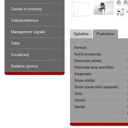
Zasloni in monitorji
Videokonference
Management signala
Splošno
Podrobno
Table
Format:
Način projekcije:
Vizualizerji
Dimenzije platna:
Dodatna oprema
Dimenzije proj. površine:
Diagonala:
Širina ohišja:
Širina (zaokrožen podatek):
Teža:
Ostalo:
Opcije: