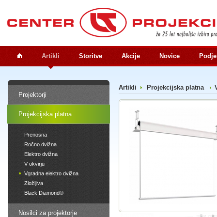
Artikli
Storitve
Akcije
Novice
Podje
Artikli
Projekcijska platna
Projektorji
Projekcijska platna
Prenosna
Ročno dvižna
Elektro dvižna
V okvirju
Vgradna elektro dvižna
Zložljiva
Black Diamond®
Nosilci za projektorje