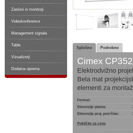
Zasloni in monitorji
Videokonference
Management signala
Table
Splošno
Podrobno
Vizualizerji
Cimex CP35
Dodatna oprema
Elektrodvižno proje
Bela mat projekcijsk
elementi za montaž
Format:
Dimenzije platna:
Dimenzije proj. površine:
Pokličite za ceno