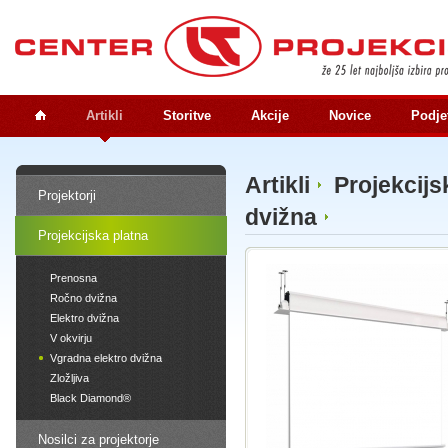
Artikli
Storitve
Akcije
Novice
Podje
Artikli
Projekcijs
Projektorji
dvižna
Projekcijska platna
Prenosna
Ročno dvižna
Elektro dvižna
V okvirju
Vgradna elektro dvižna
Zložljiva
Black Diamond®
Nosilci za projektorje