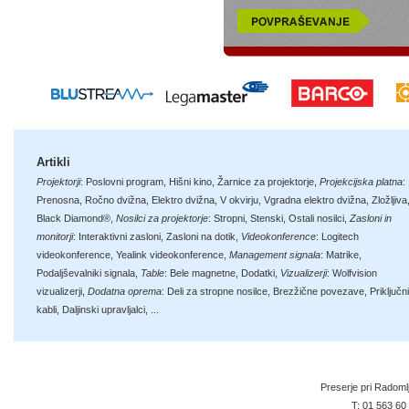
Artikli
Projektorji
:
Poslovni program
,
Hišni kino
,
Žarnice za projektorje
,
Projekcijska platna
:
Prenosna
,
Ročno dvižna
,
Elektro dvižna
,
V okvirju
,
Vgradna elektro dvižna
,
Zložljiva
Black Diamond®
,
Nosilci za projektorje
:
Stropni
,
Stenski
,
Ostali nosilci
,
Zasloni in
monitorji
:
Interaktivni zasloni
,
Zasloni na dotik
,
Videokonference
:
Logitech
videokonference
,
Yealink videokonference
,
Management signala
:
Matrike
,
Podaljševalniki signala
,
Table
:
Bele magnetne
,
Dodatki
,
Vizualizerji
:
Wolfvision
vizualizerji
,
Dodatna oprema
:
Deli za stropne nosilce
,
Brezžične povezave
,
Priključni
kabli
,
Daljinski upravljalci
, ...
Preserje pri Radoml
T:
01 563 60