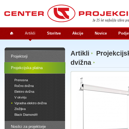
Artikli
Storitve
Akcije
Novice
Podje
Artikli
Projekcijs
Projektorji
dvižna
Projekcijska platna
Prenosna
Ročno dvižna
Elektro dvižna
V okvirju
Vgradna elektro dvižna
Zložljiva
Black Diamond®
Nosilci za projektorje