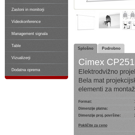
Zasloni in monitorji
Videokonference
Management signala
Table
Splošno
Podrobno
Vizualizerji
Cimex CP25
Dodatna oprema
Elektrodvižno proje
Bela mat projekcijsk
elementi za montaž
Format:
Dimenzije platna:
Dimenzije proj. površine:
Pokličite za ceno