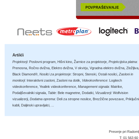
Artikli
Projektorji
:
Poslovni program
,
Hišni kino
,
Žarnice za projektorje
,
Projekcijska platna
:
Prenosna
,
Ročno dvižna
,
Elektro dvižna
,
V okvirju
,
Vgradna elektro dvižna
,
Zložljiva
Black Diamond®
,
Nosilci za projektorje
:
Stropni
,
Stenski
,
Ostali nosilci
,
Zasloni in
monitorji
:
Interaktivni zasloni
,
Zasloni na dotik
,
Videokonference
:
Logitech
videokonference
,
Yealink videokonference
,
Management signala
:
Matrike
,
Podaljševalniki signala
,
Table
:
Bele magnetne
,
Dodatki
,
Vizualizerji
:
Wolfvision
vizualizerji
,
Dodatna oprema
:
Deli za stropne nosilce
,
Brezžične povezave
,
Priključni
kabli
,
Daljinski upravljalci
, ...
Preserje pri Radoml
T:
01 563 60