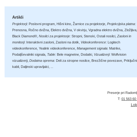
Artikli
Projektorji
:
Poslovni program
,
Hišni kino
,
Žarnice za projektorje
,
Projekcijska platna
:
Prenosna
,
Ročno dvižna
,
Elektro dvižna
,
V okvirju
,
Vgradna elektro dvižna
,
Zložljiva
Black Diamond®
,
Nosilci za projektorje
:
Stropni
,
Stenski
,
Ostali nosilci
,
Zasloni in
monitorji
:
Interaktivni zasloni
,
Zasloni na dotik
,
Videokonference
:
Logitech
videokonference
,
Yealink videokonference
,
Management signala
:
Matrike
,
Podaljševalniki signala
,
Table
:
Bele magnetne
,
Dodatki
,
Vizualizerji
:
Wolfvision
vizualizerji
,
Dodatna oprema
:
Deli za stropne nosilce
,
Brezžične povezave
,
Priključni
kabli
,
Daljinski upravljalci
, ...
Preserje pri Radoml
T:
01 563 60
Lok