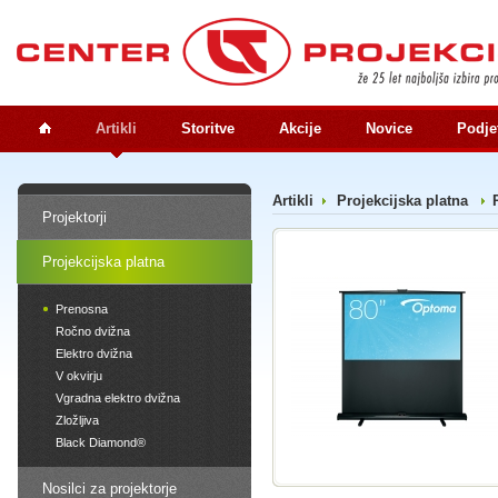
Artikli
Storitve
Akcije
Novice
Podje
Artikli
Projekcijska platna
Projektorji
Projekcijska platna
Prenosna
Ročno dvižna
Elektro dvižna
V okvirju
Vgradna elektro dvižna
Zložljiva
Black Diamond®
Nosilci za projektorje