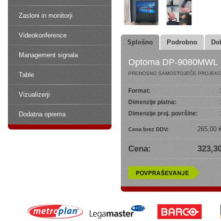
Zasloni in monitorji
Videokonference
Splošno
Podrobno
Do
Management signala
Optoma DP-9080MWL
PRENOSNO SAMOSTOJEČE PROJEKC
Table
Format:
Vizualizerji
Dimenzije platna:
Dimenzije proj. površine:
Dodatna oprema
265,00 
Cena brez DDV:
Cena:
323,30