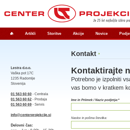
Artikli
Storitve
Akcije
Novice
Podje
Kontakt
Lestra d.o.o.
Kontaktirajte 
Vaška pot 17C
Potrebno je izpolniti v
1235 Radomlje
Slovenija
vas bomo v kratkem kon
01 563 60 60
- Centrala
01 563 60 62
- Prodaja
Ime in Priimek / Naziv podjetja:*
01 563 60 69
- Servis
info@centerprojekcije.si
Naslov in poštna številka:
Delovni čas: