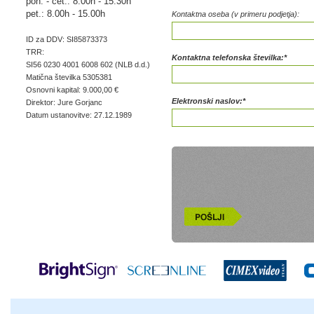
pon. - čet.: 8.00h - 15.30h
pet.: 8.00h - 15.00h
Kontaktna oseba (v primeru podjetja):
ID za DDV: SI85873373
TRR:
Kontaktna telefonska številka:*
SI56 0230 4001 6008 602 (NLB d.d.)
Matična številka 5305381
Osnovni kapital: 9.000,00 €
Elektronski naslov:*
Direktor: Jure Gorjanc
Datum ustanovitve: 27.12.1989