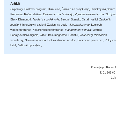
Artikli
Projektorji
:
Poslovni program
,
Hišni kino
,
Žarnice za projektorje
,
Projekcijska platna
:
Prenosna
,
Ročno dvižna
,
Elektro dvižna
,
V okvirju
,
Vgradna elektro dvižna
,
Zložljiva
Black Diamond®
,
Nosilci za projektorje
:
Stropni
,
Stenski
,
Ostali nosilci
,
Zasloni in
monitorji
:
Interaktivni zasloni
,
Zasloni na dotik
,
Videokonference
:
Logitech
videokonference
,
Yealink videokonference
,
Management signala
:
Matrike
,
Podaljševalniki signala
,
Table
:
Bele magnetne
,
Dodatki
,
Vizualizerji
:
Wolfvision
vizualizerji
,
Dodatna oprema
:
Deli za stropne nosilce
,
Brezžične povezave
,
Priključni
kabli
,
Daljinski upravljalci
, ...
Preserje pri Radoml
T:
01 563 60
Lok