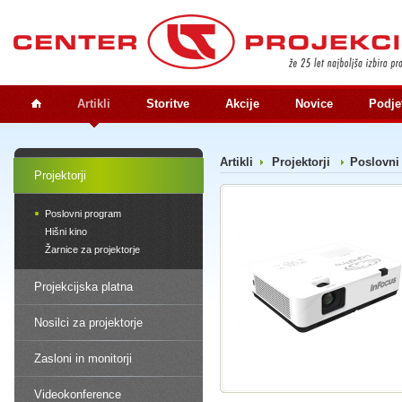
Artikli
Storitve
Akcije
Novice
Podje
Artikli
Projektorji
Poslovni
Projektorji
Poslovni program
Hišni kino
Žarnice za projektorje
Projekcijska platna
Nosilci za projektorje
Zasloni in monitorji
Videokonference