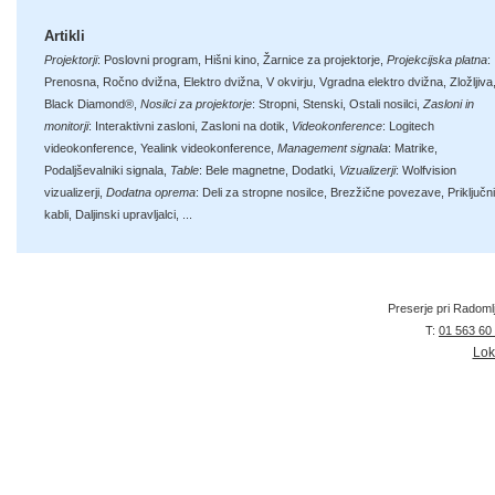
Artikli
Projektorji
:
Poslovni program
,
Hišni kino
,
Žarnice za projektorje
,
Projekcijska platna
:
Prenosna
,
Ročno dvižna
,
Elektro dvižna
,
V okvirju
,
Vgradna elektro dvižna
,
Zložljiva
Black Diamond®
,
Nosilci za projektorje
:
Stropni
,
Stenski
,
Ostali nosilci
,
Zasloni in
monitorji
:
Interaktivni zasloni
,
Zasloni na dotik
,
Videokonference
:
Logitech
videokonference
,
Yealink videokonference
,
Management signala
:
Matrike
,
Podaljševalniki signala
,
Table
:
Bele magnetne
,
Dodatki
,
Vizualizerji
:
Wolfvision
vizualizerji
,
Dodatna oprema
:
Deli za stropne nosilce
,
Brezžične povezave
,
Priključni
kabli
,
Daljinski upravljalci
, ...
Preserje pri Radoml
T:
01 563 60
Lok