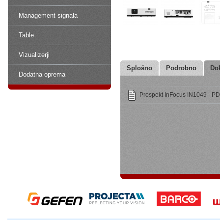
Management signala
Table
Vizualizerji
Splošno
Podrobno
Do
Dodatna oprema
Prospekt InFocus IN1049 - PD