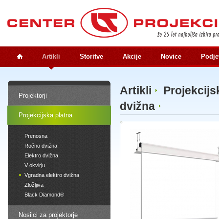
Artikli
Storitve
Akcije
Novice
Podje
Artikli
Projekcijs
Projektorji
dvižna
Projekcijska platna
Prenosna
Ročno dvižna
Elektro dvižna
V okvirju
Vgradna elektro dvižna
Zložljiva
Black Diamond®
Nosilci za projektorje