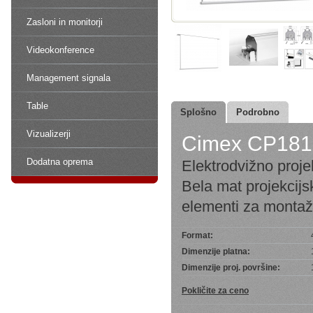
Zasloni in monitorji
Videokonference
Management signala
Table
Splošno
Podrobno
Vizualizerji
Cimex CP18
Dodatna oprema
Elektrodvižno proje
Bela mat projekcijsk
elementi za montaž
Format:
Dimenzije platna:
Dimenzije proj. površine:
Pokličite za ceno