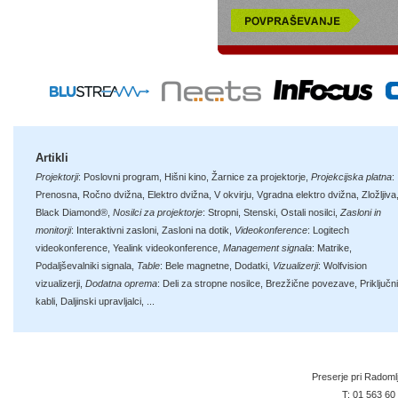
Artikli
Projektorji
:
Poslovni program
,
Hišni kino
,
Žarnice za projektorje
,
Projekcijska platna
:
Prenosna
,
Ročno dvižna
,
Elektro dvižna
,
V okvirju
,
Vgradna elektro dvižna
,
Zložljiva
Black Diamond®
,
Nosilci za projektorje
:
Stropni
,
Stenski
,
Ostali nosilci
,
Zasloni in
monitorji
:
Interaktivni zasloni
,
Zasloni na dotik
,
Videokonference
:
Logitech
videokonference
,
Yealink videokonference
,
Management signala
:
Matrike
,
Podaljševalniki signala
,
Table
:
Bele magnetne
,
Dodatki
,
Vizualizerji
:
Wolfvision
vizualizerji
,
Dodatna oprema
:
Deli za stropne nosilce
,
Brezžične povezave
,
Priključni
kabli
,
Daljinski upravljalci
, ...
Preserje pri Radoml
T:
01 563 60