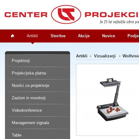
Artikli
Storitve
Akcije
Novice
Podje
Artikli
Vizualizerji
Wolfvisi
Projektorji
Projekcijska platna
Nosilci za projektorje
Zasloni in monitorji
Videokonference
Management signala
Table