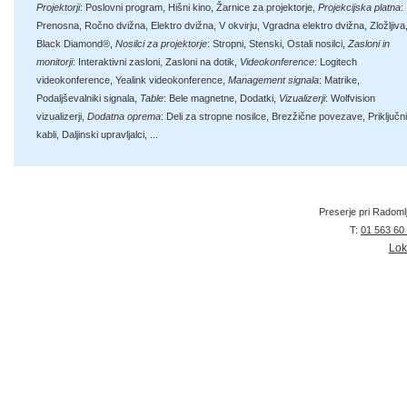
Projektorji
:
Poslovni program
,
Hišni kino
,
Žarnice za projektorje
,
Projekcijska platna
:
Prenosna
,
Ročno dvižna
,
Elektro dvižna
,
V okvirju
,
Vgradna elektro dvižna
,
Zložljiva
Black Diamond®
,
Nosilci za projektorje
:
Stropni
,
Stenski
,
Ostali nosilci
,
Zasloni in
monitorji
:
Interaktivni zasloni
,
Zasloni na dotik
,
Videokonference
:
Logitech
videokonference
,
Yealink videokonference
,
Management signala
:
Matrike
,
Podaljševalniki signala
,
Table
:
Bele magnetne
,
Dodatki
,
Vizualizerji
:
Wolfvision
vizualizerji
,
Dodatna oprema
:
Deli za stropne nosilce
,
Brezžične povezave
,
Priključni
kabli
,
Daljinski upravljalci
, ...
Preserje pri Radoml
T:
01 563 60
Lok