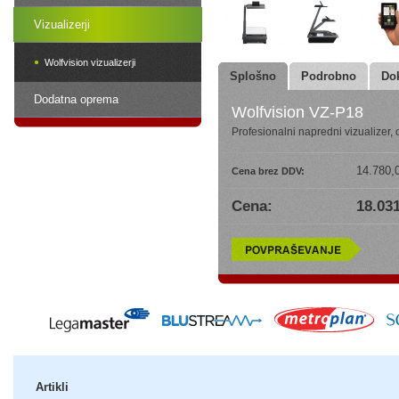
Vizualizerji
Wolfvision vizualizerji
Splošno
Podrobno
Do
Dodatna oprema
Wolfvision VZ-P18
Profesionalni napredni vizualizer,
14.780,
Cena brez DDV:
Cena:
18.031
Artikli