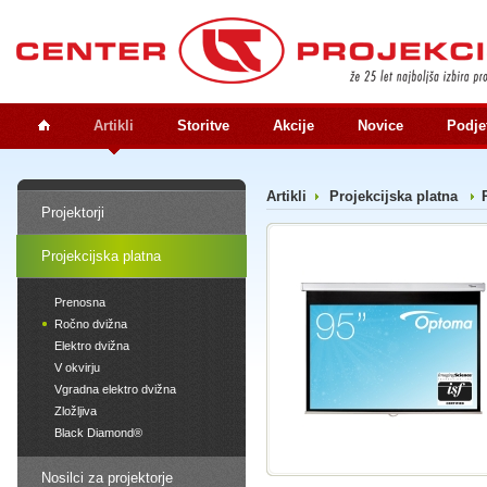
Artikli
Storitve
Akcije
Novice
Podje
Artikli
Projekcijska platna
Projektorji
Projekcijska platna
Prenosna
Ročno dvižna
Elektro dvižna
V okvirju
Vgradna elektro dvižna
Zložljiva
Black Diamond®
Nosilci za projektorje