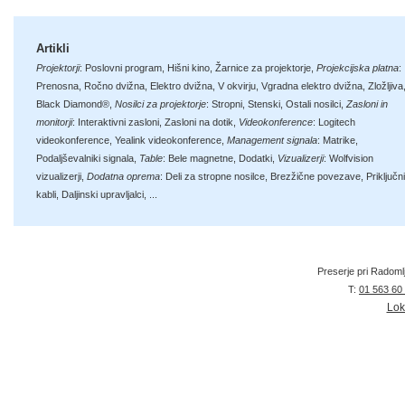
Artikli
Projektorji
:
Poslovni program
,
Hišni kino
,
Žarnice za projektorje
,
Projekcijska platna
:
Prenosna
,
Ročno dvižna
,
Elektro dvižna
,
V okvirju
,
Vgradna elektro dvižna
,
Zložljiva
Black Diamond®
,
Nosilci za projektorje
:
Stropni
,
Stenski
,
Ostali nosilci
,
Zasloni in
monitorji
:
Interaktivni zasloni
,
Zasloni na dotik
,
Videokonference
:
Logitech
videokonference
,
Yealink videokonference
,
Management signala
:
Matrike
,
Podaljševalniki signala
,
Table
:
Bele magnetne
,
Dodatki
,
Vizualizerji
:
Wolfvision
vizualizerji
,
Dodatna oprema
:
Deli za stropne nosilce
,
Brezžične povezave
,
Priključni
kabli
,
Daljinski upravljalci
, ...
Preserje pri Radoml
T:
01 563 60
Lok