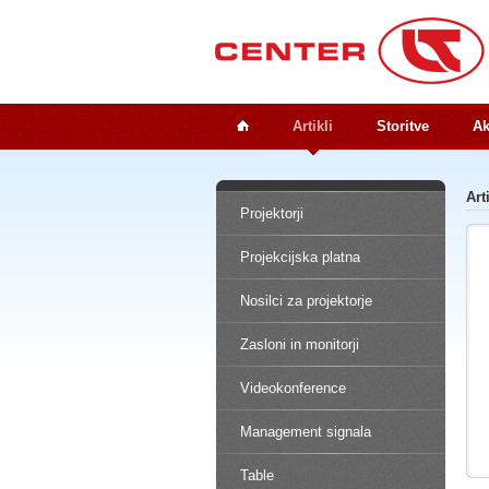
Artikli
Storitve
Ak
Art
Projektorji
Projekcijska platna
Nosilci za projektorje
Zasloni in monitorji
Videokonference
Management signala
Table