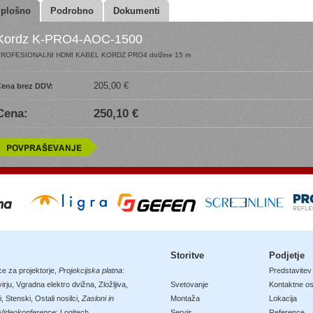
plošno
Podrobno
Dokumenti
Kordz K-PRO4-AOC-1500
ROFESIONALNI HDMI KABEL KORDZ PRO4 dolžine 15 m
205,00 €
ena brez DDV:
Cena:
250,10 €
Storitve
Podjetje
ce za projektorje
,
Projekcijska platna
:
Predstavitev
irju
,
Vgradna elektro dvižna
,
Zložljiva
,
Svetovanje
Kontaktne o
i
,
Stenski
,
Ostali nosilci
,
Zasloni in
Montaža
Lokacija
Videokonference
:
Logitech
Servis
Reference