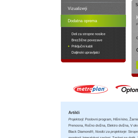
S
Vizualizerji
Dodatna oprema
P
Deli za stropne nosilce
C
Brezžične povezave
Priključni kabli
Daljinski upravljalci
Artikli
Projektorji
:
Poslovni program
,
Hišni kino
,
Žarni
Prenosna
,
Ročno dvižna
,
Elektro dvižna
,
V okv
Black Diamond®
,
Nosilci za projektorje
:
Stropn
monitorji
:
Interaktivni zasloni
,
Zasloni na dotik
,