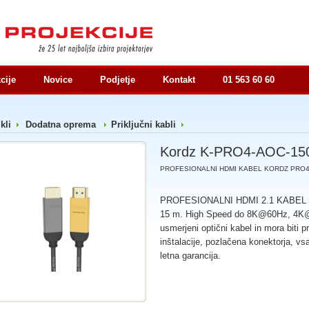
cije
Novice
Podjetje
Kontakt
01 563 60 60
ikli
Dodatna oprema
Priključni kabli
Kordz K-PRO4-AOC-15
PROFESIONALNI HDMI KABEL KORDZ PRO4 d
PROFESIONALNI HDMI 2.1 KABEL
15 m. High Speed do 8K@60Hz, 4K
usmerjeni optični kabel in mora biti 
inštalacije, pozlačena konektorja, vsa
letna garancija.