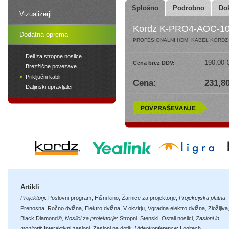
Splošno
Podrobno
Do
Vizualizerji
Kordz K-PRO4-AOC-1
Dodatna oprema
PROFESIONALNI HDMI KABEL KORDZ P
Deli za stropne nosilce
190,00 
Cena brez DDV:
Brezžične povezave
Priključni kabli
Cena:
231,80
Daljinski upravljalci
Artikli
Projektorji
:
Poslovni program
,
Hišni kino
,
Žarnice za projektorje
,
Projekcijska platna
:
Prenosna
,
Ročno dvižna
,
Elektro dvižna
,
V okvirju
,
Vgradna elektro dvižna
,
Zložljiva
Black Diamond®
,
Nosilci za projektorje
:
Stropni
,
Stenski
,
Ostali nosilci
,
Zasloni in
monitorji
:
Interaktivni zasloni
,
Zasloni na dotik
,
Videokonference
:
Logitech