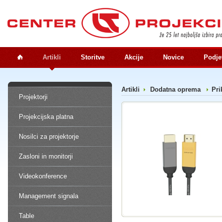
Artikli
Storitve
Akcije
Novice
Podje
Artikli
Dodatna oprema
Pri
Projektorji
Projekcijska platna
Nosilci za projektorje
Zasloni in monitorji
Videokonference
Management signala
Table