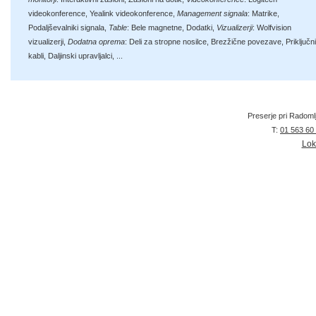
videokonference
,
Yealink videokonference
,
Management signala
:
Matrike
,
Podaljševalniki signala
,
Table
:
Bele magnetne
,
Dodatki
,
Vizualizerji
:
Wolfvision
vizualizerji
,
Dodatna oprema
:
Deli za stropne nosilce
,
Brezžične povezave
,
Priključni
kabli
,
Daljinski upravljalci
, ...
Preserje pri Radoml
T:
01 563 60
Lok