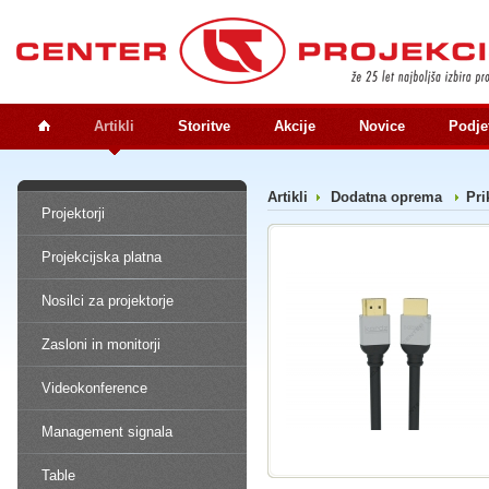
Artikli
Storitve
Akcije
Novice
Podje
Artikli
Dodatna oprema
Pri
Projektorji
Projekcijska platna
Nosilci za projektorje
Zasloni in monitorji
Videokonference
Management signala
Table