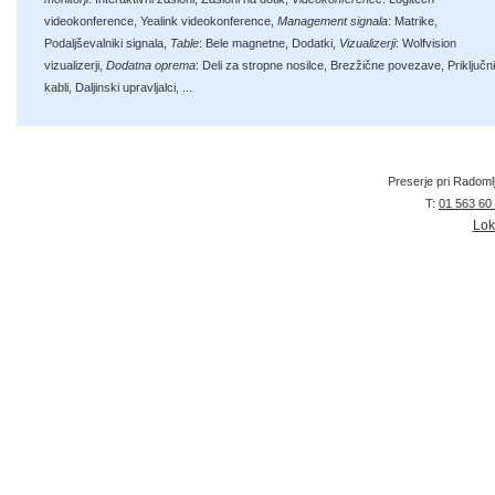
videokonference
,
Yealink videokonference
,
Management signala
:
Matrike
,
Podaljševalniki signala
,
Table
:
Bele magnetne
,
Dodatki
,
Vizualizerji
:
Wolfvision
vizualizerji
,
Dodatna oprema
:
Deli za stropne nosilce
,
Brezžične povezave
,
Priključni
kabli
,
Daljinski upravljalci
, ...
Preserje pri Radoml
T:
01 563 60
Lok