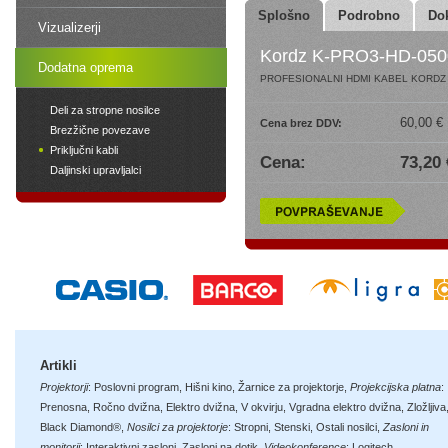
Splošno
Podrobno
Do
Vizualizerji
Kordz K-PRO3-HD-050
Dodatna oprema
PROFESIONALNI HDMI KABEL KORDZ P
Deli za stropne nosilce
60,00 €
Cena brez DDV:
Brezžične povezave
Priključni kabli
Cena:
73,20 
Daljinski upravljalci
Artikli
Projektorji
:
Poslovni program
,
Hišni kino
,
Žarnice za projektorje
,
Projekcijska platna
:
Prenosna
,
Ročno dvižna
,
Elektro dvižna
,
V okvirju
,
Vgradna elektro dvižna
,
Zložljiva
Black Diamond®
,
Nosilci za projektorje
:
Stropni
,
Stenski
,
Ostali nosilci
,
Zasloni in
monitorji
:
Interaktivni zasloni
,
Zasloni na dotik
,
Videokonference
:
Logitech