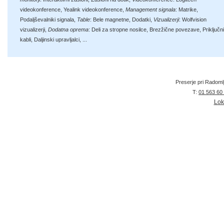
videokonference
,
Yealink videokonference
,
Management signala
:
Matrike
,
Podaljševalniki signala
,
Table
:
Bele magnetne
,
Dodatki
,
Vizualizerji
:
Wolfvision
vizualizerji
,
Dodatna oprema
:
Deli za stropne nosilce
,
Brezžične povezave
,
Priključni
kabli
,
Daljinski upravljalci
, ...
Preserje pri Radoml
T:
01 563 60
Lok