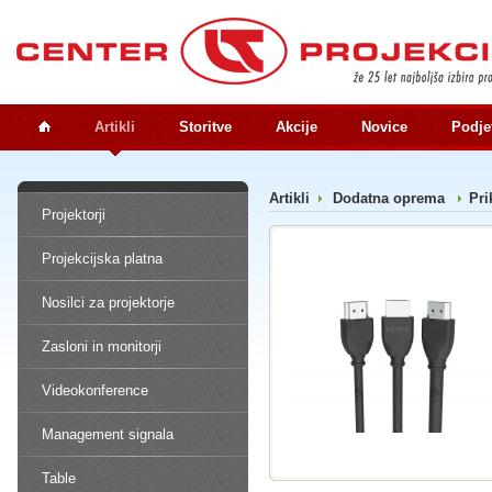
Artikli
Storitve
Akcije
Novice
Podje
Artikli
Dodatna oprema
Pri
Projektorji
Projekcijska platna
Nosilci za projektorje
Zasloni in monitorji
Videokonference
Management signala
Table