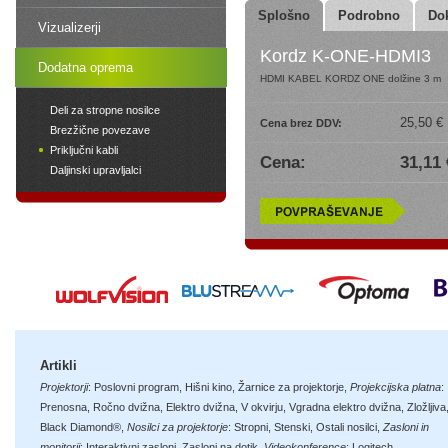
Splošno
Podrobno
Do
Vizualizerji
Kordz K-ONE-HDMI3
Dodatna oprema
HDMI KABEL KORDZ ONE dolžine 3 m
Deli za stropne nosilce
25,50 €
Cena brez DDV:
Brezžične povezave
Priključni kabli
Cena:
31,11 
Daljinski upravljalci
Artikli
Projektorji
:
Poslovni program
,
Hišni kino
,
Žarnice za projektorje
,
Projekcijska platna
:
Prenosna
,
Ročno dvižna
,
Elektro dvižna
,
V okvirju
,
Vgradna elektro dvižna
,
Zložljiva
Black Diamond®
,
Nosilci za projektorje
:
Stropni
,
Stenski
,
Ostali nosilci
,
Zasloni in
monitorji
:
Interaktivni zasloni
,
Zasloni na dotik
,
Videokonference
:
Logitech