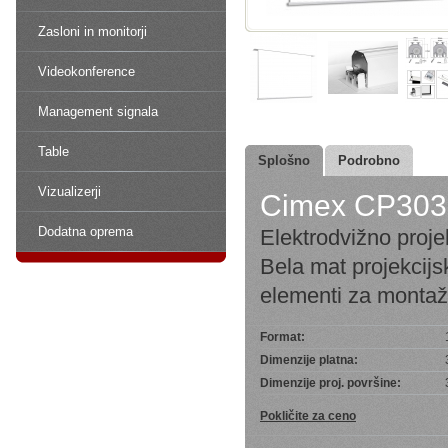
Zasloni in monitorji
Videokonference
Management signala
Table
Splošno
Podrobno
Vizualizerji
Cimex CP30
Dodatna oprema
Elektrodvižno proje
Bela mat projekcijsk
elementi za montaž
Format:
Dimenzije platna:
Dimenzije proj. površine:
Pokličite za ceno