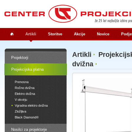
Artikli
Storitve
Akcije
Novice
Podje
Artikli
Projekcijs
Projektorji
dvižna
Projekcijska platna
Prenosna
Ročno dvižna
Elektro dvižna
V okvirju
Vgradna elektro dvižna
Zložljiva
Black Diamond®
Nosilci za projektorje