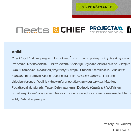
Artikli
Projektorji
:
Poslovni program
,
Hišni kino
,
Žarnice za projektorje
,
Projekcijska platna
:
Prenosna
,
Ročno dvižna
,
Elektro dvižna
,
V okvirju
,
Vgradna elektro dvižna
,
Zložljiva
Black Diamond®
,
Nosilci za projektorje
:
Stropni
,
Stenski
,
Ostali nosilci
,
Zasloni in
monitorji
:
Interaktivni zasloni
,
Zasloni na dotik
,
Videokonference
:
Logitech
videokonference
,
Yealink videokonference
,
Management signala
:
Matrike
,
Podaljševalniki signala
,
Table
:
Bele magnetne
,
Dodatki
,
Vizualizerji
:
Wolfvision
vizualizerji
,
Dodatna oprema
:
Deli za stropne nosilce
,
Brezžične povezave
,
Priključni
kabli
,
Daljinski upravljalci
, ...
Preserje pri Radoml
T:
01 563 60