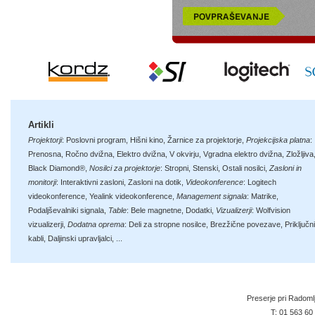
Artikli
Projektorji
:
Poslovni program
,
Hišni kino
,
Žarnice za projektorje
,
Projekcijska platna
:
Prenosna
,
Ročno dvižna
,
Elektro dvižna
,
V okvirju
,
Vgradna elektro dvižna
,
Zložljiva
Black Diamond®
,
Nosilci za projektorje
:
Stropni
,
Stenski
,
Ostali nosilci
,
Zasloni in
monitorji
:
Interaktivni zasloni
,
Zasloni na dotik
,
Videokonference
:
Logitech
videokonference
,
Yealink videokonference
,
Management signala
:
Matrike
,
Podaljševalniki signala
,
Table
:
Bele magnetne
,
Dodatki
,
Vizualizerji
:
Wolfvision
vizualizerji
,
Dodatna oprema
:
Deli za stropne nosilce
,
Brezžične povezave
,
Priključni
kabli
,
Daljinski upravljalci
, ...
Preserje pri Radoml
T:
01 563 60