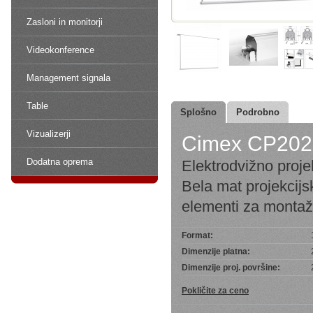
Zasloni in monitorji
Videokonference
Management signala
Table
Splošno
Podrobno
Vizualizerji
Cimex CP20
Dodatna oprema
Elektrodvižno proje
Bela mat projekcijsk
elementi za montaž
Format:
Dimenzije platna:
Dimenzije proj. površine:
Pokličite za ceno