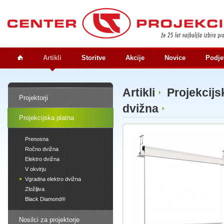
Artikli
Storitve
Akcije
Novice
Podje
Artikli
Projekcijs
Projektorji
dvižna
Projekcijska platna
Prenosna
Ročno dvižna
Elektro dvižna
V okvirju
Vgradna elektro dvižna
Zložljiva
Black Diamond®
Nosilci za projektorje