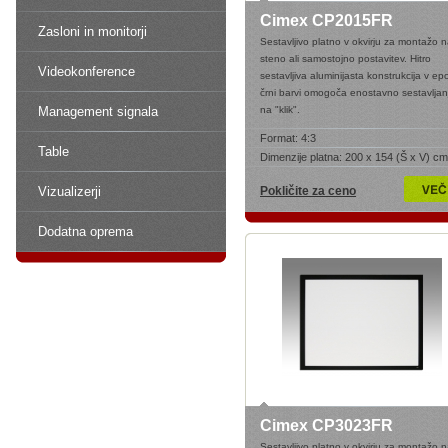
Cimex CP2015FR
Zasloni in monitorji
Sestavljivo platno v okvirju za montažo 
steno ali samostojno postavitev. Hitro
Videokonference
sestavljiva aluminijasta konstrukcija v ep
črni barvi omogoča enostavno sestavljan
Management signala
na "klik".
Format:
4:3
Table
Dimenzije platna:
200 x 154 (Š x V) cm
Vizualizerji
Pokličite za ceno
Dodatna oprema
Cimex CP3023FR
Sestavljivo platno v okvirju za montažo 