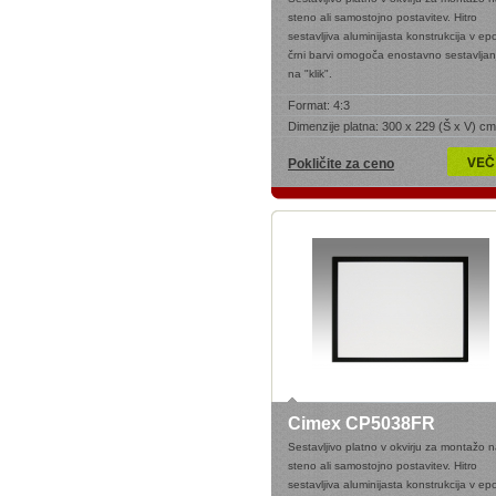
steno ali samostojno postavitev. Hitro
sestavljiva aluminijasta konstrukcija v ep
črni barvi omogoča enostavno sestavljan
na "klik".
Format:
4:3
Dimenzije platna:
300 x 229 (Š x V) cm
Pokličite za ceno
Cimex CP5038FR
Sestavljivo platno v okvirju za montažo 
steno ali samostojno postavitev. Hitro
sestavljiva aluminijasta konstrukcija v ep