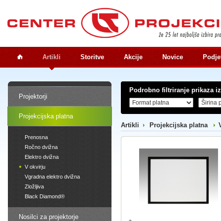
Artikli
Storitve
Akcije
Novice
Podje
Podrobno filtriranje prikaza i
Projektorji
Projekcijska platna
Artikli
Projekcijska platna
Prenosna
Ročno dvižna
Elektro dvižna
V okvirju
Vgradna elektro dvižna
Zložljiva
Black Diamond®
Nosilci za projektorje