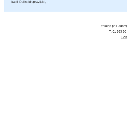
kabli
,
Daljinski upravljalci
, ...
Preserje pri Radoml
T:
01 563 60
Lok