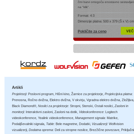
črni barvi omogoča enostavno sestavljan
na "klik".
Format:
4:3
Dimenzije platna:
500 x 379 (Š x V) cm
Pokličite za ceno
Artikli
Projektorji
:
Poslovni program
,
Hišni kino
,
Žarnice za projektorje
,
Projekcijska platna
:
Prenosna
,
Ročno dvižna
,
Elektro dvižna
,
V okvirju
,
Vgradna elektro dvižna
,
Zložljiva
Black Diamond®
,
Nosilci za projektorje
:
Stropni
,
Stenski
,
Ostali nosilci
,
Zasloni in
monitorji
:
Interaktivni zasloni
,
Zasloni na dotik
,
Videokonference
:
Logitech
videokonference
,
Yealink videokonference
,
Management signala
:
Matrike
,
Podaljševalniki signala
,
Table
:
Bele magnetne
,
Dodatki
,
Vizualizerji
:
Wolfvision
vizualizerji
,
Dodatna oprema
:
Deli za stropne nosilce
,
Brezžične povezave
,
Priključni