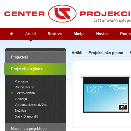
Artikli
Storitve
Akcije
Novice
Podje
Artikli
Projekcijska platna
Projektorji
Projekcijska platna
Prenosna
Ročno dvižna
Elektro dvižna
V okvirju
Vgradna elektro dvižna
Zložljiva
Black Diamond®
Nosilci za projektorje