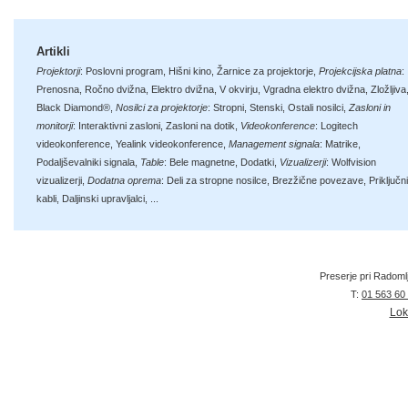
Artikli
Projektorji
:
Poslovni program
,
Hišni kino
,
Žarnice za projektorje
,
Projekcijska platna
:
Prenosna
,
Ročno dvižna
,
Elektro dvižna
,
V okvirju
,
Vgradna elektro dvižna
,
Zložljiva
Black Diamond®
,
Nosilci za projektorje
:
Stropni
,
Stenski
,
Ostali nosilci
,
Zasloni in
monitorji
:
Interaktivni zasloni
,
Zasloni na dotik
,
Videokonference
:
Logitech
videokonference
,
Yealink videokonference
,
Management signala
:
Matrike
,
Podaljševalniki signala
,
Table
:
Bele magnetne
,
Dodatki
,
Vizualizerji
:
Wolfvision
vizualizerji
,
Dodatna oprema
:
Deli za stropne nosilce
,
Brezžične povezave
,
Priključni
kabli
,
Daljinski upravljalci
, ...
Preserje pri Radoml
T:
01 563 60
Lok