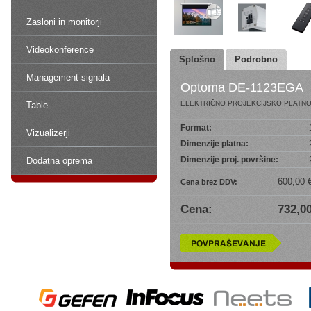
Zasloni in monitorji
Videokonference
Splošno
Podrobno
Management signala
Optoma DE-1123EGA
ELEKTRIČNO PROJEKCIJSKO PLATNO
Table
Format:
Vizualizerji
Dimenzije platna:
Dimenzije proj. površine:
Dodatna oprema
600,00 
Cena brez DDV:
Cena:
732,00