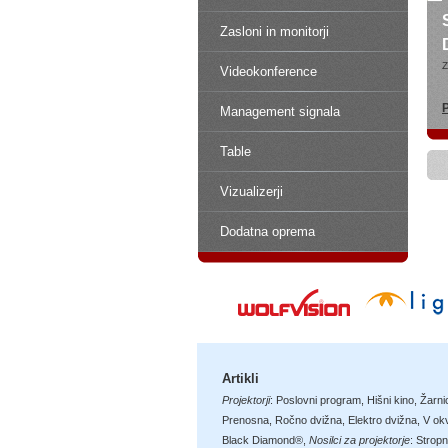
Zasloni in monitorji
Z
Videokonference
P
Management signala
Table
Vizualizerji
Dodatna oprema
Artikli
Projektorji
:
Poslovni program
,
Hišni kino
,
Žarni
Prenosna
,
Ročno dvižna
,
Elektro dvižna
,
V okv
Black Diamond®
,
Nosilci za projektorje
:
Stropn