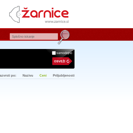
samodejno
azvrsti po:
Nazivu
Ceni
Priljubljenosti