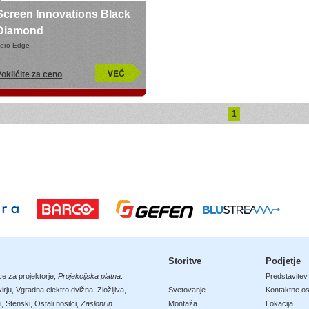
Screen Innovations Black
Diamond
ero Edge
okličite za ceno
1
Storitve
Podjetje
ce za projektorje
,
Projekcijska platna
:
Predstavitev
irju
,
Vgradna elektro dvižna
,
Zložljiva
,
Svetovanje
Kontaktne o
i
,
Stenski
,
Ostali nosilci
,
Zasloni in
Montaža
Lokacija