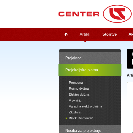
Artikli
Storitve
Ak
Projektorji
Projekcijska platna
Art
Prenosna
Ročno dvižna
Elektro dvižna
V okvirju
Vgradna elektro dvižna
Zložljiva
Black Diamond®
Nosilci za projektorje