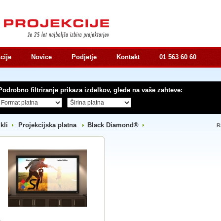
cije
Novice
Podjetje
Kontakt
01 563 60 60
Podrobno filtriranje prikaza izdelkov, glede na vaše zahteve:
ikli
Projekcijska platna
Black Diamond®
R