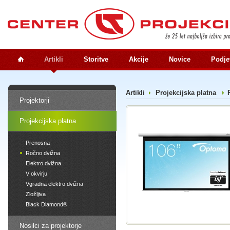
Artikli
Storitve
Akcije
Novice
Podje
Artikli
Projekcijska platna
Projektorji
Projekcijska platna
Prenosna
Ročno dvižna
Elektro dvižna
V okvirju
Vgradna elektro dvižna
Zložljiva
Black Diamond®
Nosilci za projektorje