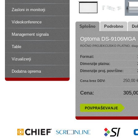
Zasloni in monitorji
Videokonference
Splošno
Podrobno
Do
Management signala
Optoma DS-9106MGA
ROČNO PROJEKCIJSKO PLATNO, diago
Table
Format:
Vizualizerji
Dimenzije platna:
Dimenzije proj. površine:
Dodatna oprema
250,00 
Cena brez DDV:
Cena:
305,00