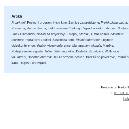
Artikli
Projektorji
:
Poslovni program
,
Hišni kino
,
Žarnice za projektorje
,
Projekcijska platna
:
Prenosna
,
Ročno dvižna
,
Elektro dvižna
,
V okvirju
,
Vgradna elektro dvižna
,
Zložljiva
Black Diamond®
,
Nosilci za projektorje
:
Stropni
,
Stenski
,
Ostali nosilci
,
Zasloni in
monitorji
:
Interaktivni zasloni
,
Zasloni na dotik
,
Videokonference
:
Logitech
videokonference
,
Yealink videokonference
,
Management signala
:
Matrike
,
Podaljševalniki signala
,
Table
:
Bele magnetne
,
Dodatki
,
Vizualizerji
:
Wolfvision
vizualizerji
,
Dodatna oprema
:
Deli za stropne nosilce
,
Brezžične povezave
,
Priključni
kabli
,
Daljinski upravljalci
, ...
Preserje pri Radoml
T:
01 563 60
Lok