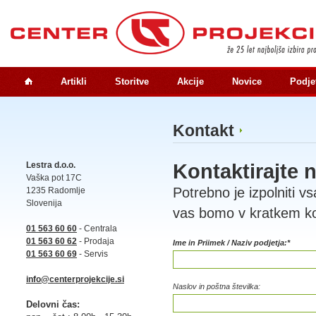
Artikli
Storitve
Akcije
Novice
Podje
Kontakt
Lestra d.o.o.
Kontaktirajte 
Vaška pot 17C
Potrebno je izpolniti v
1235 Radomlje
Slovenija
vas bomo v kratkem kon
01 563 60 60
- Centrala
01 563 60 62
- Prodaja
Ime in Priimek / Naziv podjetja:*
01 563 60 69
- Servis
info@centerprojekcije.si
Naslov in poštna številka:
Delovni čas: