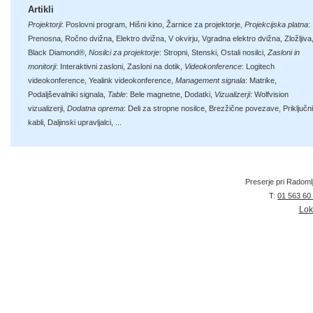
Artikli
Projektorji
:
Poslovni program
,
Hišni kino
,
Žarnice za projektorje
,
Projekcijska platna
:
Prenosna
,
Ročno dvižna
,
Elektro dvižna
,
V okvirju
,
Vgradna elektro dvižna
,
Zložljiva
Black Diamond®
,
Nosilci za projektorje
:
Stropni
,
Stenski
,
Ostali nosilci
,
Zasloni in
monitorji
:
Interaktivni zasloni
,
Zasloni na dotik
,
Videokonference
:
Logitech
videokonference
,
Yealink videokonference
,
Management signala
:
Matrike
,
Podaljševalniki signala
,
Table
:
Bele magnetne
,
Dodatki
,
Vizualizerji
:
Wolfvision
vizualizerji
,
Dodatna oprema
:
Deli za stropne nosilce
,
Brezžične povezave
,
Priključni
kabli
,
Daljinski upravljalci
, ...
Preserje pri Radoml
T:
01 563 60
Lok