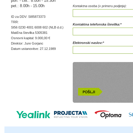
pon. - čet.: 8.00h - 15.30h
pet.: 8.00h - 15.00h
Kontaktna oseba (v primeru podjetja):
ID za DDV: SI85873373
TRR:
Kontaktna telefonska številka:*
SI56 0230 4001 6008 602 (NLB d.d.)
Matična številka 5305381
Osnovni kapital: 9.000,00 €
Elektronski naslov:*
Direktor: Jure Gorjanc
Datum ustanovitve: 27.12.1989