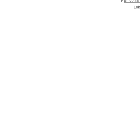
T:
01 563 60
Lok