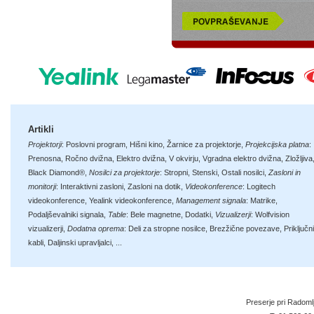
Artikli
Projektorji
:
Poslovni program
,
Hišni kino
,
Žarnice za projektorje
,
Projekcijska platna
:
Prenosna
,
Ročno dvižna
,
Elektro dvižna
,
V okvirju
,
Vgradna elektro dvižna
,
Zložljiva
Black Diamond®
,
Nosilci za projektorje
:
Stropni
,
Stenski
,
Ostali nosilci
,
Zasloni in
monitorji
:
Interaktivni zasloni
,
Zasloni na dotik
,
Videokonference
:
Logitech
videokonference
,
Yealink videokonference
,
Management signala
:
Matrike
,
Podaljševalniki signala
,
Table
:
Bele magnetne
,
Dodatki
,
Vizualizerji
:
Wolfvision
vizualizerji
,
Dodatna oprema
:
Deli za stropne nosilce
,
Brezžične povezave
,
Priključni
kabli
,
Daljinski upravljalci
, ...
Preserje pri Radoml