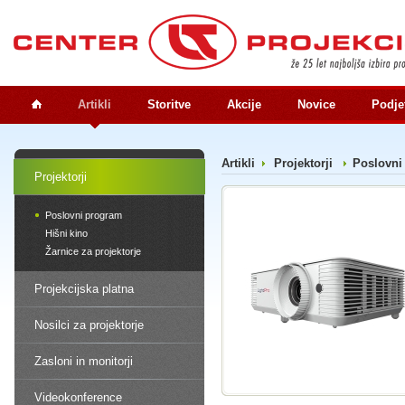
Artikli
Storitve
Akcije
Novice
Podje
Artikli
Projektorji
Poslovni
Projektorji
Poslovni program
Hišni kino
Žarnice za projektorje
Projekcijska platna
Nosilci za projektorje
Zasloni in monitorji
Videokonference