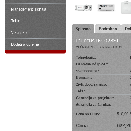
Management signala
Table
Splošno
Podrobno
Do
Vizualizerji
InFocus IN0028SL
Dodatna oprema
VEČNAMENSKI DLP PROJEKTOR
Tehnologija:
Osnovna ločljivost:
Svetlobni tok:
Kontrast:
Življ. doba žarnice:
Teža:
Garancija za projektor:
Garancija za žarnico:
510,00 
Cena brez DDV:
Cena:
622,20