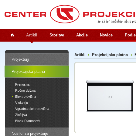
Artikli
Storitve
Akcije
Novice
Podje
Artikli
Projekcijska platna
Projektorji
Projekcijska platna
Prenosna
Ročno dvižna
Elektro dvižna
V okvirju
Vgradna elektro dvižna
Zložljiva
Black Diamond®
Nosilci za projektorje