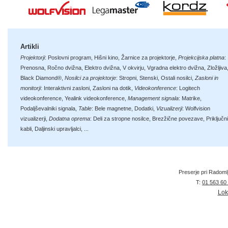
Artikli
Projektorji
:
Poslovni program
,
Hišni kino
,
Žarnice za projektorje
,
Projekcijska platna
:
Prenosna
,
Ročno dvižna
,
Elektro dvižna
,
V okvirju
,
Vgradna elektro dvižna
,
Zložljiva
Black Diamond®
,
Nosilci za projektorje
:
Stropni
,
Stenski
,
Ostali nosilci
,
Zasloni in
monitorji
:
Interaktivni zasloni
,
Zasloni na dotik
,
Videokonference
:
Logitech
videokonference
,
Yealink videokonference
,
Management signala
:
Matrike
,
Podaljševalniki signala
,
Table
:
Bele magnetne
,
Dodatki
,
Vizualizerji
:
Wolfvision
vizualizerji
,
Dodatna oprema
:
Deli za stropne nosilce
,
Brezžične povezave
,
Priključni
kabli
,
Daljinski upravljalci
, ...
Preserje pri Radoml
T:
01 563 60
Lok