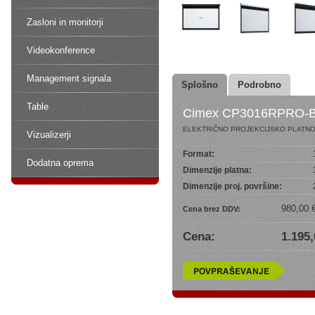
Zasloni in monitorji
Videokonference
Management signala
Splošno
Podrobno
Table
Cimex CP3016RPRO-
ELEKTRIČNO PROJEKCIJSKO PLATNO
Vizualizerji
Format:
Dodatna oprema
Dimenzije platna:
Dimenzije proj. površine:
980,00 
Cena brez DDV:
Cena:
1.195,