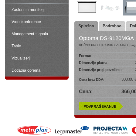
Zasloni in monitorji
Videokonference
Splošno
Podrobno
Do
Management signala
Optoma DS-9120MGA
ROČNO PROJEKCIJSKO PLATNO, diago
Table
Format:
Vizualizerji
Dimenzije platna:
Dimenzije proj. površine:
Dodatna oprema
300,00 
Cena brez DDV:
Cena:
366,00