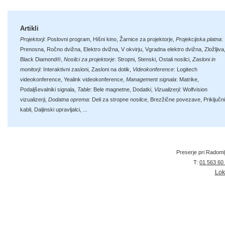
Artikli
Projektorji
:
Poslovni program
,
Hišni kino
,
Žarnice za projektorje
,
Projekcijska platna
:
Prenosna
,
Ročno dvižna
,
Elektro dvižna
,
V okvirju
,
Vgradna elektro dvižna
,
Zložljiva
Black Diamond®
,
Nosilci za projektorje
:
Stropni
,
Stenski
,
Ostali nosilci
,
Zasloni in
monitorji
:
Interaktivni zasloni
,
Zasloni na dotik
,
Videokonference
:
Logitech
videokonference
,
Yealink videokonference
,
Management signala
:
Matrike
,
Podaljševalniki signala
,
Table
:
Bele magnetne
,
Dodatki
,
Vizualizerji
:
Wolfvision
vizualizerji
,
Dodatna oprema
:
Deli za stropne nosilce
,
Brezžične povezave
,
Priključni
kabli
,
Daljinski upravljalci
, ...
Preserje pri Radoml
T:
01 563 60
Lok