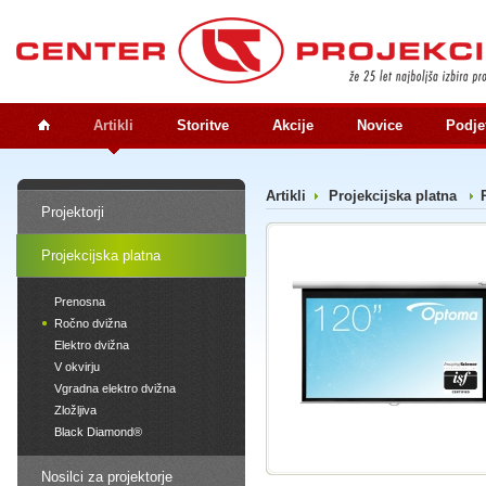
Artikli
Storitve
Akcije
Novice
Podje
Artikli
Projekcijska platna
Projektorji
Projekcijska platna
Prenosna
Ročno dvižna
Elektro dvižna
V okvirju
Vgradna elektro dvižna
Zložljiva
Black Diamond®
Nosilci za projektorje