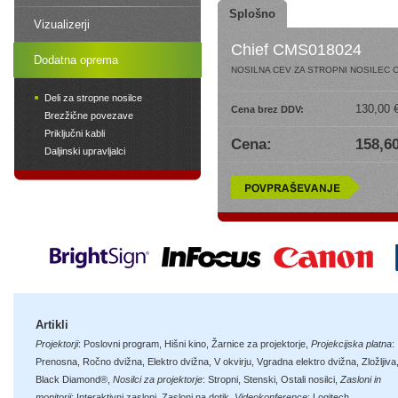
Splošno
Vizualizerji
Chief CMS018024
Dodatna oprema
NOSILNA CEV ZA STROPNI NOSILEC CH
Deli za stropne nosilce
130,00 
Cena brez DDV:
Brezžične povezave
Priključni kabli
Cena:
158,60
Daljinski upravljalci
Artikli
Projektorji
:
Poslovni program
,
Hišni kino
,
Žarnice za projektorje
,
Projekcijska platna
:
Prenosna
,
Ročno dvižna
,
Elektro dvižna
,
V okvirju
,
Vgradna elektro dvižna
,
Zložljiva
Black Diamond®
,
Nosilci za projektorje
:
Stropni
,
Stenski
,
Ostali nosilci
,
Zasloni in
monitorji
:
Interaktivni zasloni
,
Zasloni na dotik
,
Videokonference
:
Logitech