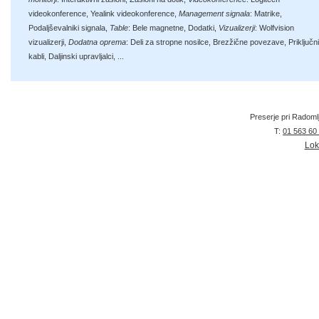
videokonference
,
Yealink videokonference
,
Management signala
:
Matrike
,
Podaljševalniki signala
,
Table
:
Bele magnetne
,
Dodatki
,
Vizualizerji
:
Wolfvision
vizualizerji
,
Dodatna oprema
:
Deli za stropne nosilce
,
Brezžične povezave
,
Priključni
kabli
,
Daljinski upravljalci
, ...
Preserje pri Radoml
T:
01 563 60
Lok