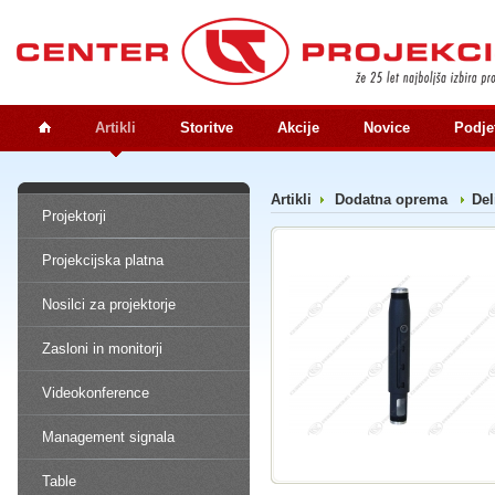
Artikli
Storitve
Akcije
Novice
Podje
Artikli
Dodatna oprema
Del
Projektorji
Projekcijska platna
Nosilci za projektorje
Zasloni in monitorji
Videokonference
Management signala
Table