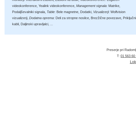
videokonference
,
Yealink videokonference
,
Management signala
:
Matrike
,
Podaljševalniki signala
,
Table
:
Bele magnetne
,
Dodatki
,
Vizualizerji
:
Wolfvision
vizualizerji
,
Dodatna oprema
:
Deli za stropne nosilce
,
Brezžične povezave
,
Priključni
kabli
,
Daljinski upravljalci
, ...
Preserje pri Radoml
T:
01 563 60
Lok