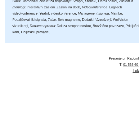
Black Diamond®
,
Nosilci za projektorje
:
Stropni
,
Stenski
,
Ostali nosilci
,
Zasloni in
monitorji
:
Interaktivni zasloni
,
Zasloni na dotik
,
Videokonference
:
Logitech
videokonference
,
Yealink videokonference
,
Management signala
:
Matrike
,
Podaljševalniki signala
,
Table
:
Bele magnetne
,
Dodatki
,
Vizualizerji
:
Wolfvision
vizualizerji
,
Dodatna oprema
:
Deli za stropne nosilce
,
Brezžične povezave
,
Priključni
kabli
,
Daljinski upravljalci
, ...
Preserje pri Radoml
T:
01 563 60
Lok