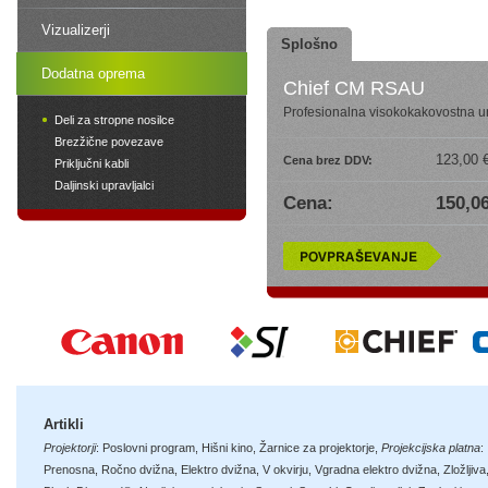
Vizualizerji
Splošno
Dodatna oprema
Chief CM RSAU
Profesionalna visokokakovostna uni
Deli za stropne nosilce
Brezžične povezave
123,00 
Cena brez DDV:
Priključni kabli
Daljinski upravljalci
Cena:
150,06
Artikli
Projektorji
:
Poslovni program
,
Hišni kino
,
Žarnice za projektorje
,
Projekcijska platna
:
Prenosna
,
Ročno dvižna
,
Elektro dvižna
,
V okvirju
,
Vgradna elektro dvižna
,
Zložljiva