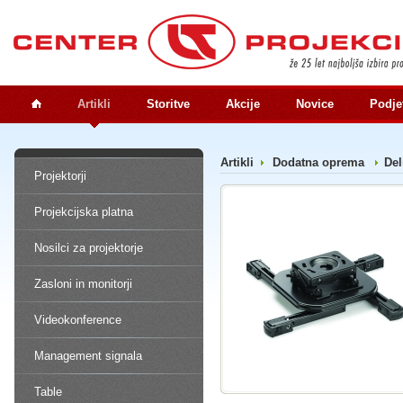
Artikli
Storitve
Akcije
Novice
Podje
Artikli
Dodatna oprema
Del
Projektorji
Projekcijska platna
Nosilci za projektorje
Zasloni in monitorji
Videokonference
Management signala
Table