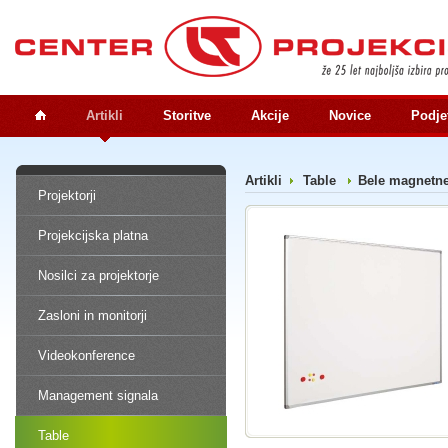
Artikli
Storitve
Akcije
Novice
Podje
Artikli
Table
Bele magnetn
Projektorji
Projekcijska platna
Nosilci za projektorje
Zasloni in monitorji
Videokonference
Management signala
Table