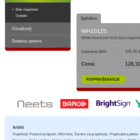
Bele magnetne
Dodatki
Splošno
Vizualizerji
WH1012S
White board piši-briši bela magne
Dodatna oprema
105,00 
Cena brez DDV:
Cena:
128,10
Artikli
Projektorji
:
Poslovni program
,
Hišni kino
,
Žarnice za projektorje
,
Projekcijska platna
: