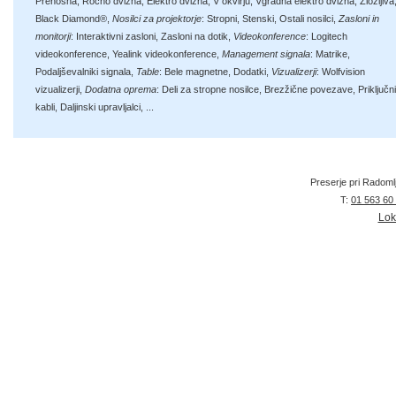
Prenosna
,
Ročno dvižna
,
Elektro dvižna
,
V okvirju
,
Vgradna elektro dvižna
,
Zložljiva
Black Diamond®
,
Nosilci za projektorje
:
Stropni
,
Stenski
,
Ostali nosilci
,
Zasloni in
monitorji
:
Interaktivni zasloni
,
Zasloni na dotik
,
Videokonference
:
Logitech
videokonference
,
Yealink videokonference
,
Management signala
:
Matrike
,
Podaljševalniki signala
,
Table
:
Bele magnetne
,
Dodatki
,
Vizualizerji
:
Wolfvision
vizualizerji
,
Dodatna oprema
:
Deli za stropne nosilce
,
Brezžične povezave
,
Priključni
kabli
,
Daljinski upravljalci
, ...
Preserje pri Radoml
T:
01 563 60
Lok