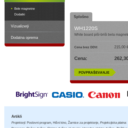
Bele magnetne
Dodatki
Splošno
Vizualizerji
WH1220S
White board piši-briši bela magne
Dodatna oprema
215,00 
Cena brez DDV:
Cena:
262,30
Artikli
Projektorji
:
Poslovni program
,
Hišni kino
,
Žarnice za projektorje
,
Projekcijska platna
: