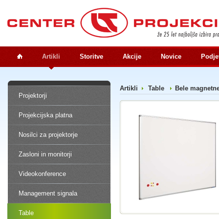
Artikli
Storitve
Akcije
Novice
Podje
Artikli
Table
Bele magnetn
Projektorji
Projekcijska platna
Nosilci za projektorje
Zasloni in monitorji
Videokonference
Management signala
Table