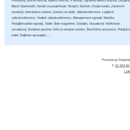
Prenosna
,
Ročno dvižna
,
Elektro dvižna
,
V okvirju
,
Vgradna elektro dvižna
,
Zložljiva
Black Diamond®
,
Nosilci za projektorje
:
Stropni
,
Stenski
,
Ostali nosilci
,
Zasloni in
monitorji
:
Interaktivni zasloni
,
Zasloni na dotik
,
Videokonference
:
Logitech
videokonference
,
Yealink videokonference
,
Management signala
:
Matrike
,
Podaljševalniki signala
,
Table
:
Bele magnetne
,
Dodatki
,
Vizualizerji
:
Wolfvision
vizualizerji
,
Dodatna oprema
:
Deli za stropne nosilce
,
Brezžične povezave
,
Priključni
kabli
,
Daljinski upravljalci
, ...
Preserje pri Radoml
T:
01 563 60
Lok