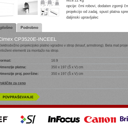
teža 22 kg
opcije: črni robovi, dodaten zgornji čr
projekcijo od zadaj, spust platna spr
daljinski upravljalec
plošno
Podrobno
Cimex CP3520E-INCEEL
lektrodvižno projekcijsko platno vgradno v strop (knauf, armstrong). Bela mat proje
riloženi elementi za montažo na strop.
Format:
16:9
imenzije platna:
350 x 197 (Š x V) cm
imenzije proj. površine:
350 x 197 (Š x V) cm
okličite za ceno