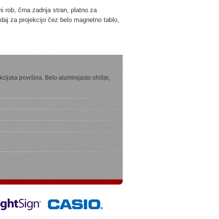
ni rob, črna zadnja stran, platno za
edaj za projekcijo čez belo magnetno tablo,
kcijska površina. Belo aluminijasto ohišje,