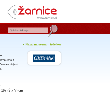
Nazaj na seznam izdelkov
L
strop (knauf,
Belo aluminijasto
p.
m
x 197 (Š x V) cm