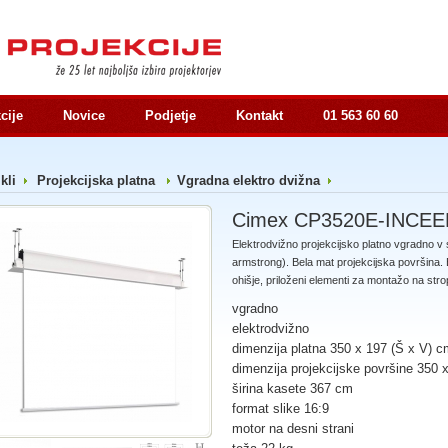
cije
Novice
Podjetje
Kontakt
01 563 60 60
ikli
Projekcijska platna
Vgradna elektro dvižna
Cimex CP3520E-INCEE
Elektrodvižno projekcijsko platno vgradno v 
armstrong). Bela mat projekcijska površina. 
ohišje, priloženi elementi za montažo na stro
vgradno
elektrodvižno
dimenzija platna 350 x 197 (Š x V) c
dimenzija projekcijske površine 350 
širina kasete 367 cm
format slike 16:9
motor na desni strani