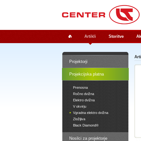
Artikli
Storitve
Ak
Art
Projektorji
Projekcijska platna
Prenosna
Ročno dvižna
Elektro dvižna
V okvirju
Vgradna elektro dvižna
Zložljiva
Black Diamond®
Nosilci za projektorje