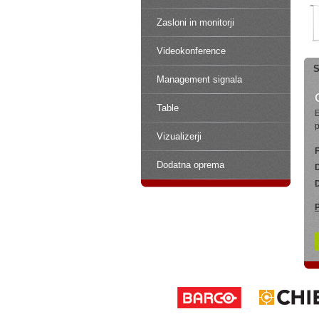
Zasloni in monitorji
Videokonference
S
Management signala
Table
E
p
Vizualizerji
Dodatna oprema
D
D
P