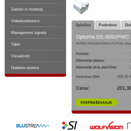
Zasloni in monitorji
Videokonference
Splošno
Podrobno
Do
Management signala
Optoma DS-9092PWC
ROČNO PROJEKCIJSKO PLATNO, diago
Table
Format:
Vizualizerji
Dimenzije platna:
Dimenzije proj. površine:
Dodatna oprema
165,00 
Cena brez DDV:
Cena:
201,30