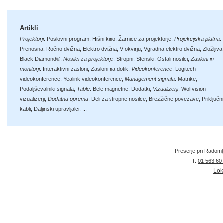
Artikli
Projektorji
:
Poslovni program
,
Hišni kino
,
Žarnice za projektorje
,
Projekcijska platna
:
Prenosna
,
Ročno dvižna
,
Elektro dvižna
,
V okvirju
,
Vgradna elektro dvižna
,
Zložljiva
Black Diamond®
,
Nosilci za projektorje
:
Stropni
,
Stenski
,
Ostali nosilci
,
Zasloni in
monitorji
:
Interaktivni zasloni
,
Zasloni na dotik
,
Videokonference
:
Logitech
videokonference
,
Yealink videokonference
,
Management signala
:
Matrike
,
Podaljševalniki signala
,
Table
:
Bele magnetne
,
Dodatki
,
Vizualizerji
:
Wolfvision
vizualizerji
,
Dodatna oprema
:
Deli za stropne nosilce
,
Brezžične povezave
,
Priključni
kabli
,
Daljinski upravljalci
, ...
Preserje pri Radoml
T:
01 563 60
Lok