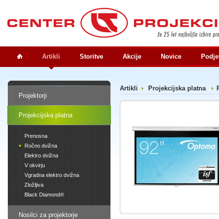
Artikli
Storitve
Akcije
Novice
Podje
Artikli
Projekcijska platna
Projektorji
Projekcijska platna
Prenosna
Ročno dvižna
Elektro dvižna
V okvirju
Vgradna elektro dvižna
Zložljiva
Black Diamond®
Nosilci za projektorje