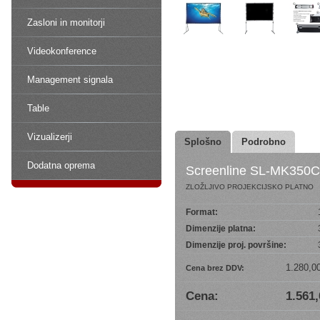
Zasloni in monitorji
Videokonference
Management signala
Table
Vizualizerji
Splošno
Podrobno
Dodatna oprema
Screenline SL-MK350
ZLOŽLJIVO PROJEKCIJSKO PLATNO
Format:
Dimenzije platna:
Dimenzije proj. površine:
1.280,0
Cena brez DDV:
Cena:
1.561,