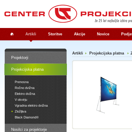
Artikli
Storitve
Akcije
Novice
Podje
Artikli
Projekcijska platna
Projektorji
Projekcijska platna
Prenosna
Ročno dvižna
Elektro dvižna
V okvirju
Vgradna elektro dvižna
Zložljiva
Black Diamond®
Nosilci za projektorje