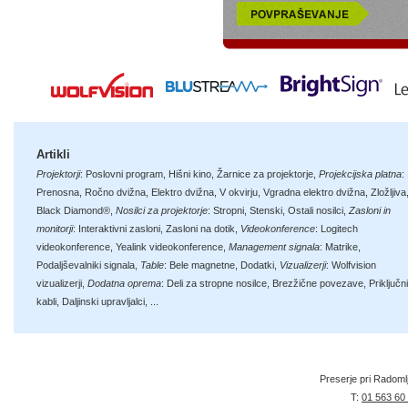
Artikli
Projektorji
:
Poslovni program
,
Hišni kino
,
Žarnice za projektorje
,
Projekcijska platna
:
Prenosna
,
Ročno dvižna
,
Elektro dvižna
,
V okvirju
,
Vgradna elektro dvižna
,
Zložljiva
Black Diamond®
,
Nosilci za projektorje
:
Stropni
,
Stenski
,
Ostali nosilci
,
Zasloni in
monitorji
:
Interaktivni zasloni
,
Zasloni na dotik
,
Videokonference
:
Logitech
videokonference
,
Yealink videokonference
,
Management signala
:
Matrike
,
Podaljševalniki signala
,
Table
:
Bele magnetne
,
Dodatki
,
Vizualizerji
:
Wolfvision
vizualizerji
,
Dodatna oprema
:
Deli za stropne nosilce
,
Brezžične povezave
,
Priključni
kabli
,
Daljinski upravljalci
, ...
Preserje pri Radoml
T:
01 563 60