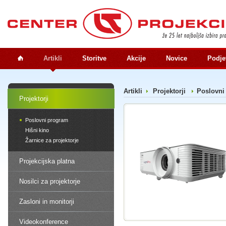
Artikli
Storitve
Akcije
Novice
Podje
Artikli
Projektorji
Poslovni
Projektorji
Poslovni program
Hišni kino
Žarnice za projektorje
Projekcijska platna
Nosilci za projektorje
Zasloni in monitorji
Videokonference