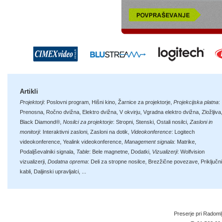
Artikli
Projektorji
:
Poslovni program
,
Hišni kino
,
Žarnice za projektorje
,
Projekcijska platna
:
Prenosna
,
Ročno dvižna
,
Elektro dvižna
,
V okvirju
,
Vgradna elektro dvižna
,
Zložljiva
Black Diamond®
,
Nosilci za projektorje
:
Stropni
,
Stenski
,
Ostali nosilci
,
Zasloni in
monitorji
:
Interaktivni zasloni
,
Zasloni na dotik
,
Videokonference
:
Logitech
videokonference
,
Yealink videokonference
,
Management signala
:
Matrike
,
Podaljševalniki signala
,
Table
:
Bele magnetne
,
Dodatki
,
Vizualizerji
:
Wolfvision
vizualizerji
,
Dodatna oprema
:
Deli za stropne nosilce
,
Brezžične povezave
,
Priključni
kabli
,
Daljinski upravljalci
, ...
Preserje pri Radoml