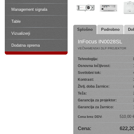
Management signala
Table
Splošno
Podrobno
Do
Vizualizerji
InFocus IN0028SL
Dodatna oprema
VEČNAMENSKI DLP PROJEKTOR
Tehnologija:
Osnovna ločljivost:
Svetlobni tok:
Kontrast:
Življ. doba žarnice:
Teža:
Garancija za projektor:
Garancija za žarnico:
510,00 
Cena brez DDV:
Cena:
622,20