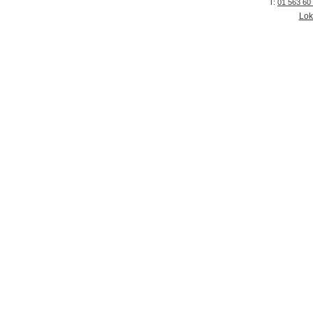
T:
01 563 60
Lok